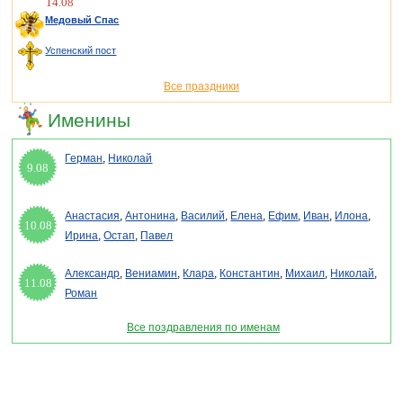
14.08
Медовый Спас
Успенский пост
Все праздники
Именины
Герман
,
Николай
9.08
Анастасия
,
Антонина
,
Василий
,
Елена
,
Ефим
,
Иван
,
Илона
,
10.08
Ирина
,
Остап
,
Павел
Александр
,
Вениамин
,
Клара
,
Константин
,
Михаил
,
Николай
,
11.08
Роман
Все поздравления по именам