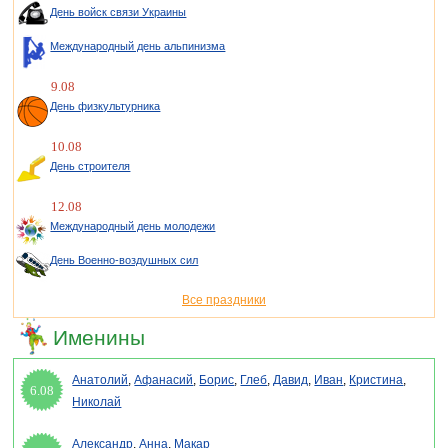
День войск связи Украины
Международный день альпинизма
9.08
День физкультурника
10.08
День строителя
12.08
Международный день молодежи
День Военно-воздушных сил
Все праздники
Именины
Анатолий
,
Афанасий
,
Борис
,
Глеб
,
Давид
,
Иван
,
Кристина
,
6.08
Николай
Александр
,
Анна
,
Макар