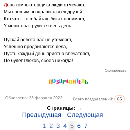
День компьютерщика люди отмечают.
Мы спешим поздравить всех друзей,
Кто что—то в байтах, битах понимает,
У монитора трудится весь день.
Пускай робота вас не утомляет,
Успешно продвигаются дела,
Пусть каждый день приятно впечатляет,
Не будет глюков, сбоев никогда!
Скопировать
Обновлено:
23 февраля 2022
Всего поздравлений:
65
Страницы:
←
Предыдущая
Следующая
→
1
2
3
4
5
6
7