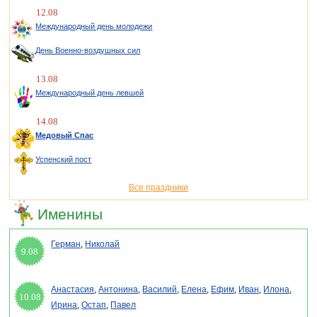
12.08
Международный день молодежи
День Военно-воздушных сил
13.08
Международный день левшей
14.08
Медовый Спас
Успенский пост
Все праздники
Именины
Герман
,
Николай
9.08
Анастасия
,
Антонина
,
Василий
,
Елена
,
Ефим
,
Иван
,
Илона
,
10.08
Ирина
,
Остап
,
Павел