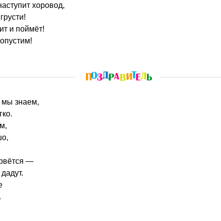
наступит хоровод,
грусти!
т и поймёт!
ропустим!
, мы знаем,
гко.
м,
шо,
арвётся —
дадут.
е
.