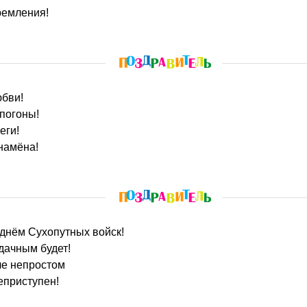
ремления!
юбви!
 погоны!
еги!
намёна!
 днём Сухопутных войск!
дачным будет!
ле непростом
еприступен!