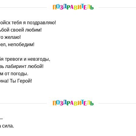
войск тебя я поздравляю!
ьбой своей любим!
го желаю!
ел, непобедим!
бя тревоги и невзгоды,
зь лабиринт любой!
м от погоды.
на! Ты Герой!
 —
 сила.