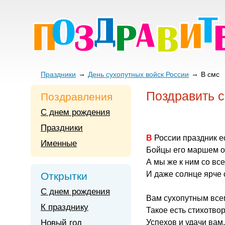
Праздники
День сухопутных войск России
В смс
Поздравить с
Поздравления
С днем рождения
Праздники
В России праздник 
Именные
Бойцы его маршем о
А мы же к ним со вс
И даже солнце ярче с
Открытки
С днем рождения
Вам сухопутным все
К празднику
Такое есть стихотво
Новый год
Успехов и удачи вам,