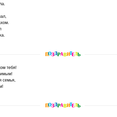
ла.
ал,
ахом.
л
ха.
ком тебя!
бимым!
я семья,
м!