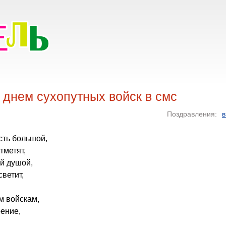
 днем сухопутных войск в смс
Поздравления:
в
есть большой,
тметят,
ей душой,
ветит,
м войскам,
рение,