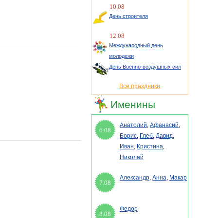
10.08
День строителя
12.08
Международный день
молодежи
День Военно-воздушных сил
Все праздники
Именины
Анатолий
,
Афанасий
,
6.08
Борис
,
Глеб
,
Давид
,
Иван
,
Кристина
,
Николай
Александр
,
Анна
,
Макар
7.08
Федор
8.08