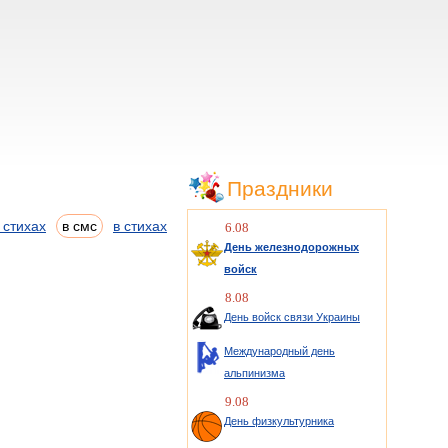
Праздники
 стихах
в смс
в стихах
6.08
День железнодорожных
войск
8.08
День войск связи Украины
Международный день
альпинизма
9.08
День физкультурника