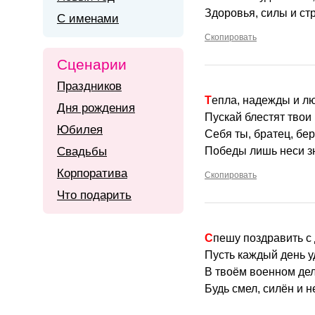
Здоровья, силы и ст
С именами
Скопировать
Сценарии
Праздников
Тепла, надежды и л
Дня рождения
Пускай блестят твои
Юбилея
Себя ты, братец, бер
Свадьбы
Победы лишь неси з
Корпоратива
Скопировать
Что подарить
Спешу поздравить с
Пусть каждый день у
В твоём военном де
Будь смел, силён и н