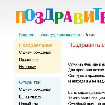
Праздники
День судебного пристава
В смс
Поздравить с
Поздравления
С днем рождения
Праздники
Служить Фемиде в н
Именные
Для пристава важно 
Сегодня, в праздник,
И никогда вы не веди
Открытки
С днем рождения
Быть справедливыми
К празднику
Такого ранга специ
Новый год
Судебный пристав не