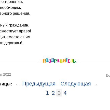
но терпения.
 необходим,
ебного решения.
тный гражданин.
ржествует право!
дит вместе с ним,
тав державы!
я 2022
Вс
Предыдущая
Следующая
ницы:
←
→
1
2
3
4