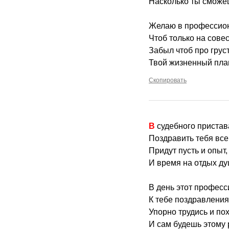
Насколько ты сможе
Желаю в профессион
Чтоб только на совес
Забыл чтоб про груст
Твой жизненный пла
Скопировать
В судебного приста
Поздравить тебя все
Придут пусть и опыт,
И время на отдых ду
В день этот профес
К тебе поздравления 
Упорно трудись и по
И сам будешь этому 