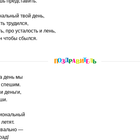
шь представить.
альный твой день,
ть трудился,
ь, про усталость и лень,
н чтобы сбылся.
ва день мы
 спешим.
 и деньги,
ши.
сиональный
летят.
хвально —
рад!