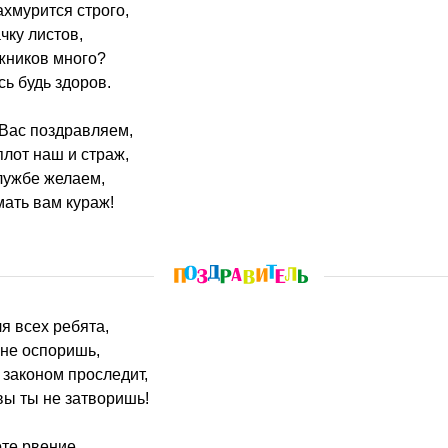
ахмурится строго,
чку листов,
жников много?
ь будь здоров.
 Вас поздравляем,
лот наш и страж,
лужбе желаем,
ать вам кураж!
ля всех ребята,
 не оспоришь,
 законом проследит,
вы ты не затворишь!
оте рвение,