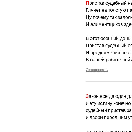
Пристав судебный н
Глянет на толстую па
Ну почему так задол
И алиментщиков здес
В этот осенний день
Пристав судебный оп
И продвижения по с
В вашей работе пойм
Скопировать
Закон всегда один д
и эту истину конечно
судебный пристав за
и двери перед ним у
За их отдачу и в раб