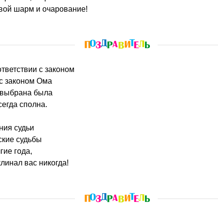
вой шарм и очарование!
оответствии с законом
 с законом Ома
 выбрана была
сегда сполна.
ния судьи
ские судьбы
гие года,
линал вас никогда!