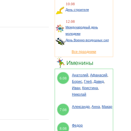
10.08
День строителя
12.08
Международный день
молодежи
День Военно-воздушных сил
Все праздники
Именины
Анатолий
,
Афанасий
,
6.08
Борис
,
Глеб
,
Давид
,
Иван
,
Кристина
,
Николай
Александр
,
Анна
,
Макар
7.08
Федор
8.08