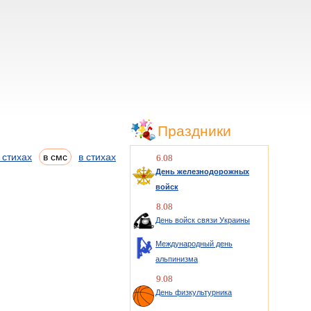
Праздники
 стихах
в смс
в стихах
6.08
День железнодорожных
войск
8.08
День войск связи Украины
Международный день
альпинизма
9.08
День физкультурника