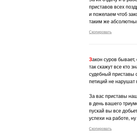
приставов всех позд
и пожелаем чтоб за
таким же абсолютны
Скопировать
Закон суров бывает
так скажут все кто з
судебный приставы с
петиций не нарушат 
За вас приставы на
в день вашего триум
пускай вы все добье
успехи на работе, ну
Скопировать