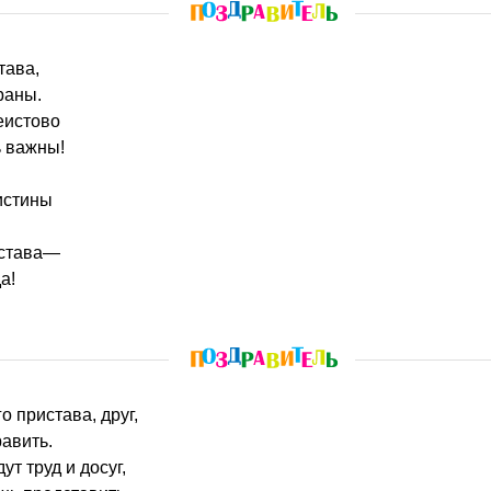
тава,
раны.
еистово
ь важны!
истины
!
истава—
а!
го пристава, друг,
равить.
т труд и досуг,