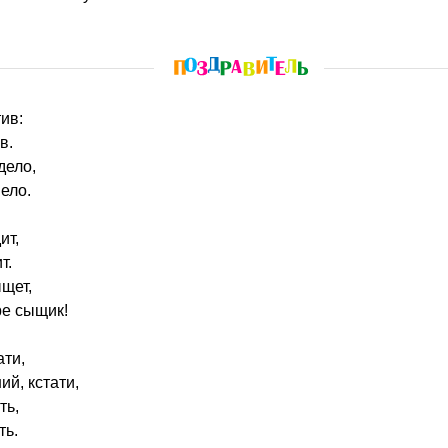
ив:
в.
дело,
ело.
ит,
т.
щет,
е сыщик!
ати,
ий, кстати,
ть,
ть.