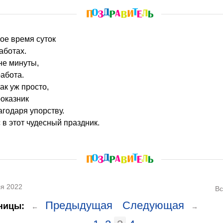
юбое время суток
аботах.
 не минуты,
работа.
ак уж просто,
роказник
агодаря упорству.
в этот чудесный праздник.
я 2022
Вс
Предыдущая
Следующая
ницы:
←
→