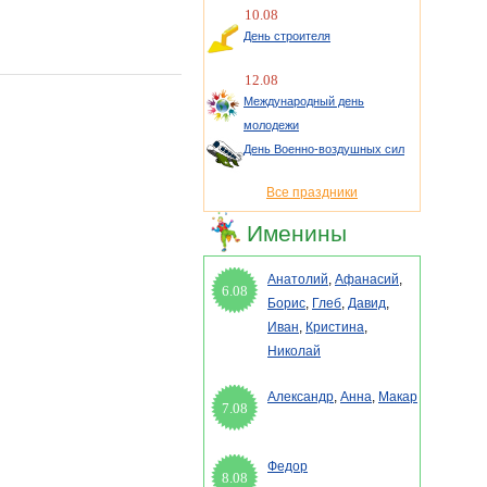
10.08
День строителя
12.08
Международный день
молодежи
День Военно-воздушных сил
Все праздники
Именины
Анатолий
,
Афанасий
,
6.08
Борис
,
Глеб
,
Давид
,
Иван
,
Кристина
,
Николай
Александр
,
Анна
,
Макар
7.08
Федор
8.08