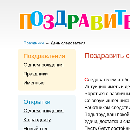
Праздники
День следователя
Поздравить с
Поздравления
С днем рождения
Праздники
Следователем чтобы
Именные
Интуицию иметь и де
Бороться с различн
Со злоумышленникам
Открытки
Работникам следствия
С днем рождения
Ведь труд ваш покой 
К празднику
Удачи, достатка и сч
Новый год
Пусть будут достойн