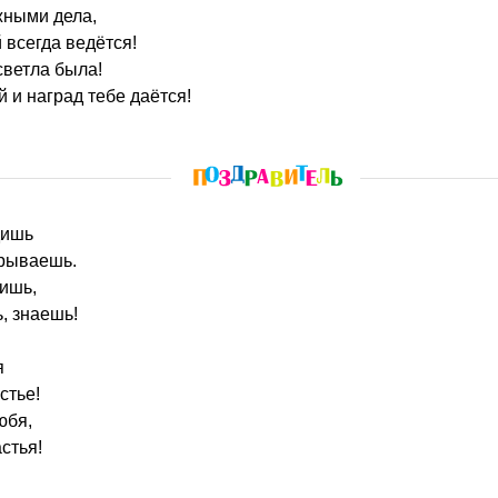
жными дела,
 всегда ведётся!
светла была!
 и наград тебе даётся!
дишь
крываешь.
пишь,
ь, знаешь!
я
стье!
юбя,
стья!