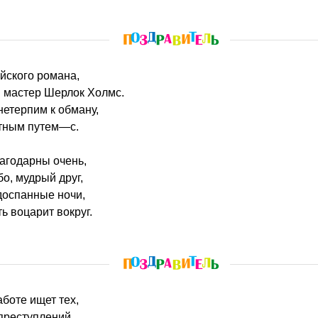
ийского романа,
 мастер Шерлок Холмс.
нетерпим к обману,
тным путем—с.
агодарны очень,
о, мудрый друг,
доспанные ночи,
ь воцарит вокруг.
аботе ищет тех,
 преступлений