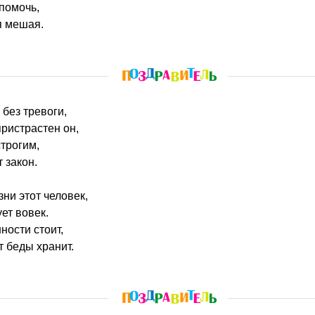
помочь,
я мешая.
 без тревоги,
пристрастен он,
трогим,
 закон.
ни этот человек,
ет вовек.
ности стоит,
т беды хранит.