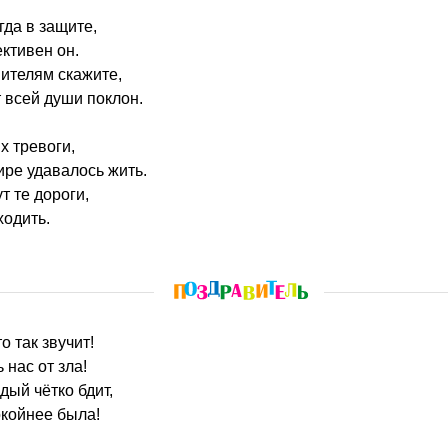
гда в защите,
ктивен он.
ителям скажите,
 всей души поклон.
х тревоги,
ире удавалось жить.
т те дороги,
ходить.
о так звучит!
нас от зла!
дый чётко бдит,
окойнее была!