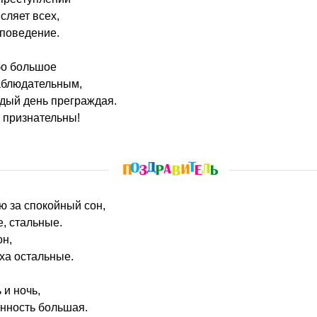
сляет всех,
 поведение.
бо большое
аблюдательным,
дый день преграждая.
 признательны!
ю за спокойный сон,
е, стальные.
он,
аха остальные.
 и ночь,
енность большая.