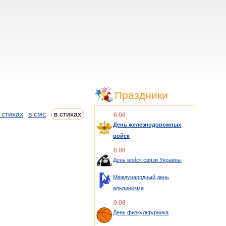
Праздники
 стихах
в смс
в стихах
6.08
День железнодорожных
войск
8.08
День войск связи Украины
Международный день
альпинизма
9.08
День физкультурника