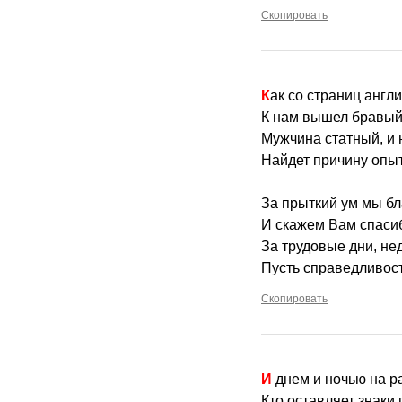
Скопировать
Как со страниц англ
К нам вышел бравый
Мужчина статный, и 
Найдет причину опы
За прыткий ум мы бл
И скажем Вам спасиб
За трудовые дни, не
Пусть справедливост
Скопировать
И днем и ночью на р
Кто оставляет знаки