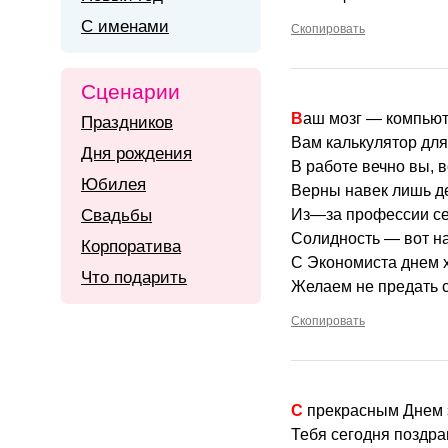
С именами
Скопировать
Сценарии
Ваш мозг — компьют
Праздников
Вам калькулятор для 
Дня рождения
В работе вечно вы, 
Юбилея
Верны навек лишь де
Свадьбы
Из—за профессии се
Солидность — вот н
Корпоратива
С Экономиста днем х
Что подарить
Желаем не предать с
Скопировать
С прекрасным Днем
Тебя сегодня поздра