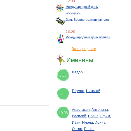
12.08
Международный день
молодежи
День Военно-воздушных сил
13.08
Международный день левшей
Все праздники
Именины
Федор
8.08
Герман
,
Николай
9.08
Анастасия
,
Антонина
,
10.08
Василий
,
Елена
,
Ефим
,
Иван
,
Илона
,
Ирина
,
Остап
,
Павел