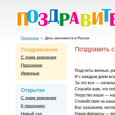
Праздники
День экономиста в России
Поздравить с
Поздравления
С днем рождения
Праздники
Подсчеты вечные, р
Именные
И с каждым днем вс
За это все — началь
Спасибо вам, что по
Открытки
Упорство ваше — на
С днем рождения
Спокойствия за наше
К празднику
Вас называем, несом
Новый год
Наши финансы — вот