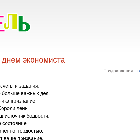
 днем экономиста
Поздравления:
в
асчеты и задания,
е больше важных дел,
ника признание.
бороли лень.
ш источник бодрости,
 состояние.
ненно, гордостью.
 ваше призвание.