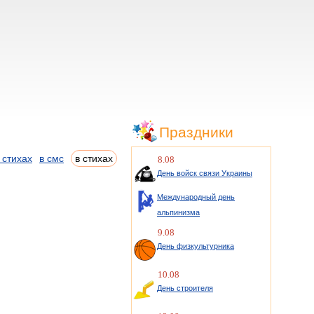
Праздники
 стихах
в смс
в стихах
8.08
День войск связи Украины
Международный день
альпинизма
9.08
День физкультурника
10.08
День строителя