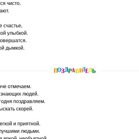
ся чисто.
ают.
е счастье,
ой улыбкой.
совершатся.
ой дымкой.
нче отмечаем.
, знающих людей.
годня поздравляем.
ыскать скорей.
егкой и приятной.
 лучшими людьми.
я яркой, необъятной.