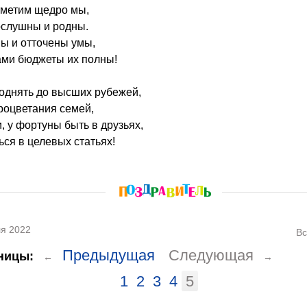
отметим щедро мы,
ослушны и родны.
ы и отточены умы,
ами бюджеты их полны!
однять до высших рубежей,
процветания семей,
, у фортуны быть в друзьях,
ься в целевых статьях!
я 2022
Вс
Предыдущая
Следующая
ницы:
←
→
1
2
3
4
5