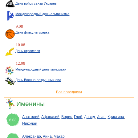
День войск связи Украины
Международный день альпинизма
9.08
День физкультурника
10.08
День строителя
12.08
Международный день молодежи
День Военно-воздушных сил
Все праздники
Именины
Анатолий
,
Афанасий
,
Борис
,
Глеб
,
Давид
,
Иван
,
Кристина
,
6.08
Николай
Александр
,
Анна
,
Макар