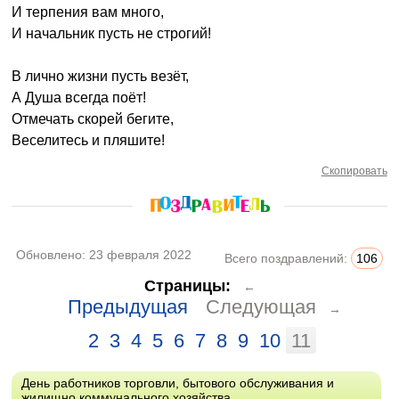
И терпения вам много,
И начальник пусть не строгий!
В лично жизни пусть везёт,
А Душа всегда поёт!
Отмечать скорей бегите,
Веселитесь и пляшите!
Скопировать
Обновлено:
23 февраля 2022
Всего поздравлений:
106
Страницы:
←
Предыдущая
Следующая
→
2
3
4
5
6
7
8
9
10
11
День работников торговли, бытового обслуживания и
жилищно коммунального хозяйства