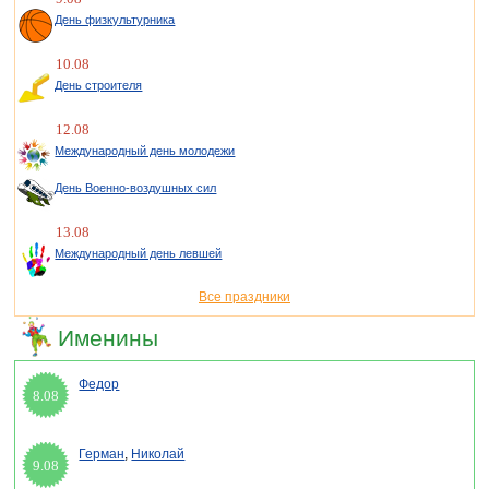
День физкультурника
10.08
День строителя
12.08
Международный день молодежи
День Военно-воздушных сил
13.08
Международный день левшей
Все праздники
Именины
Федор
8.08
Герман
,
Николай
9.08