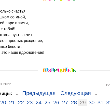
олько счастья,
шком со мной,
ей паре власти,
с тобой!
нтина пусть летит
слов простых рождение,
шко блестит,
 это наше вдохновение!
я 2022
Вс
Предыдущая
Следующая
ницы:
←
→
20
21
22
23
24
25
26
27
28
29
30
31
3