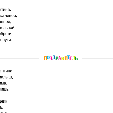
нтина,
астливой,
анной,
тельной,
обрети,
 пути.
ентина,
 малыш,
има,
пишь.
дник
а,