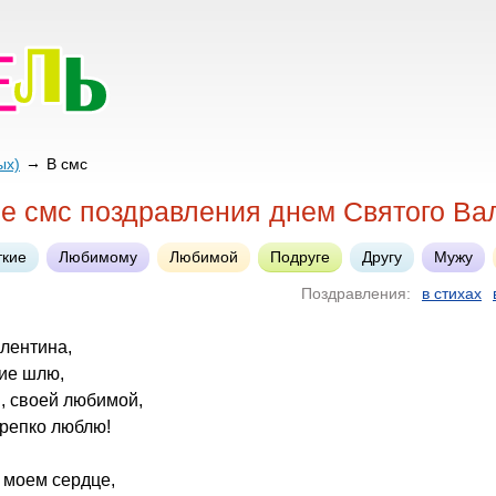
ых)
В смс
е смс поздравления днем Святого Ва
ткие
Любимому
Любимой
Подруге
Другу
Мужу
Поздравления:
в стихах
алентина,
ие шлю,
, своей любимой,
крепко люблю!
 моем сердце,