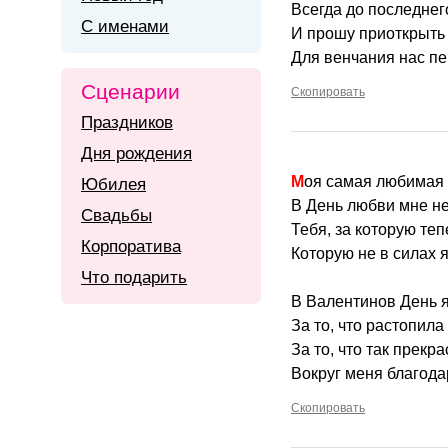
Всегда до последнег
С именами
И прошу приоткрыть 
Для венчания нас пе
Сценарии
Скопировать
Праздников
Дня рождения
Моя самая любимая 
Юбилея
В День любви мне не
Свадьбы
Тебя, за которую теп
Корпоратива
Которую не в силах я
Что подарить
В Валентинов День я
За то, что растопила
За то, что так прекра
Вокруг меня благода
Скопировать