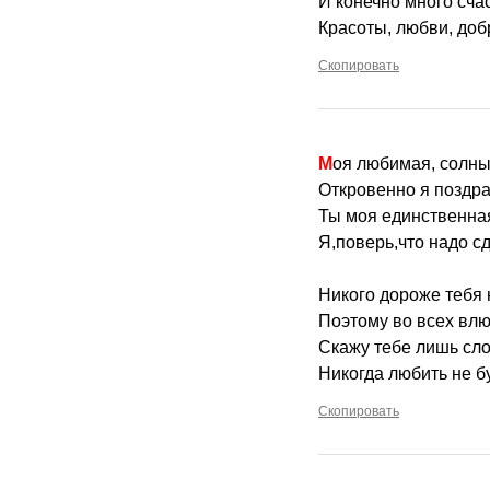
И конечно много счас
Красоты, любви, доб
Скопировать
Моя любимая, солн
Откровенно я поздра
Ты моя единственная
Я,поверь,что надо с
Никого дороже тебя н
Поэтому во всех вл
Скажу тебе лишь сло
Никогда любить не бу
Скопировать