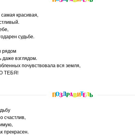
 самая красивая,
стливый.
ебе,
годарен судьбе.
ы рядом
ь даже взглядом.
любленных почувствовала вся земля,
Ю ТЕБЯ!
удьбу
но счастлив,
имую,
ак прекрасен.