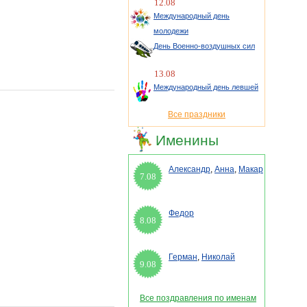
12.08
Международный день
молодежи
День Военно-воздушных сил
13.08
Международный день левшей
Все праздники
Именины
Александр
,
Анна
,
Макар
7.08
Федор
8.08
Герман
,
Николай
9.08
Все поздравления по именам