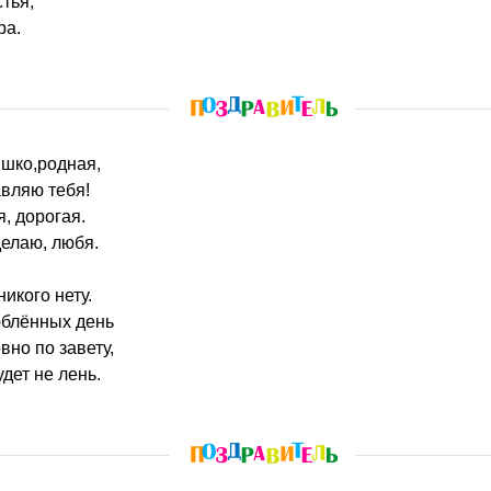
тья,
ра.
ышко,родная,
вляю тебя!
, дорогая.
делаю, любя.
икого нету.
юблённых день
вно по завету,
дет не лень.