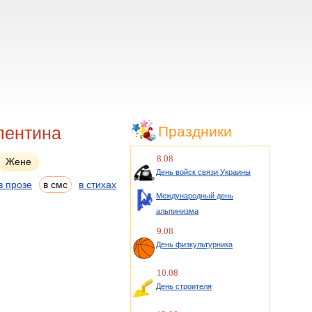
лентина
Праздники
8.08
Жене
День войск связи Украины
в прозе
в смс
в стихах
Международный день
альпинизма
9.08
День физкультурника
10.08
День строителя