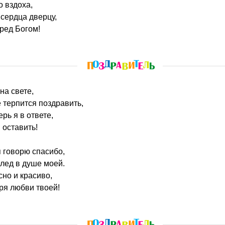
о вздоха,
сердца дверцу,
ред Богом!
на свете,
 терпится поздравить,
ерь я в ответе,
 оставить!
 говорю спасибо,
 лед в душе моей.
сно и красиво,
ря любви твоей!