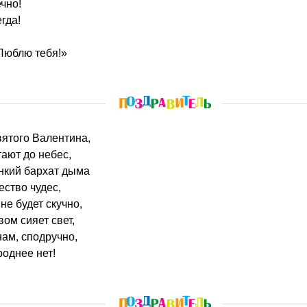
чно!
гда!
Люблю тебя!»
вятого Валентина,
ают до небес,
онкий бархат дыма
ество чудес,
не будет скучно,
ом сияет свет,
ам, сподручно,
роднее нет!