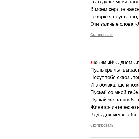
Ты в душе моей наве
В моем сердце навсе
Говорю я неустанно,
Эти важные слова «
Скопировать
Любимый! С днем С
Пусть крылья выраст
Несут тебя сквозь т
И в облака, где множ
Пускай со мной тебе 
Пускай же волшебств
Живется интересно н
Ведь для меня тебя 
Скопировать