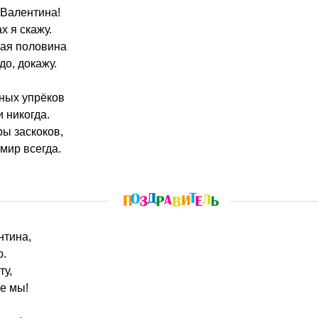
о Валентина!
х я скажу.
рая половина
до, докажу.
нных упрёков
 никогда.
ры заскоков,
мир всегда.
нтина,
ю.
ту,
е мы!