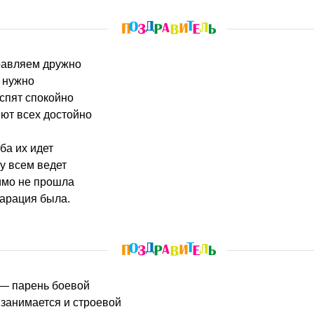
равляем дружно
 нужно
спят спокойно
ют всех достойно
ба их идет
у всем ведет
имо не прошла
ларация была.
 — парень боевой
занимается и строевой