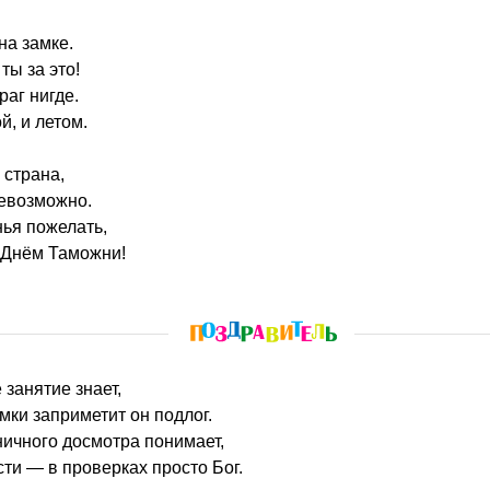
на замке.
ты за это!
раг нигде.
й, и летом.
 страна,
невозможно.
нья пожелать,
 Днём Таможни!
 занятие знает,
мки заприметит он подлог.
ичного досмотра понимает,
ти — в проверках просто Бог.