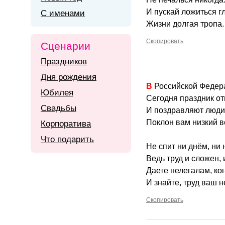
И пускай ложиться г
С именами
Жизни долгая тропа.
Скопировать
Сценарии
Праздников
Дня рождения
В Российской Феде
Юбилея
Сегодня праздник от
Свадьбы
И поздравляют люди 
Поклон вам низкий в
Корпоратива
Что подарить
Не спит ни днём, ни
Ведь труд и сложен, 
Даете нелегалам, ко
И знайте, труд ваш н
Скопировать