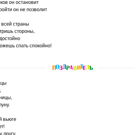
ков он остановит
ойти он не позволит
о всей страны
отришь стороны,
 достойно
ожешь спать спокойно!
ицы
,
аницы,
луну.
й вьюге
т!
 другу,