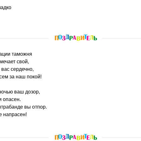
ладко
рации таможня
мечает свой,
вас сердечно,
сем за наш покой!
 ночью ваш дозор,
и опасен.
нтрабанде вы отпор.
е напрасен!