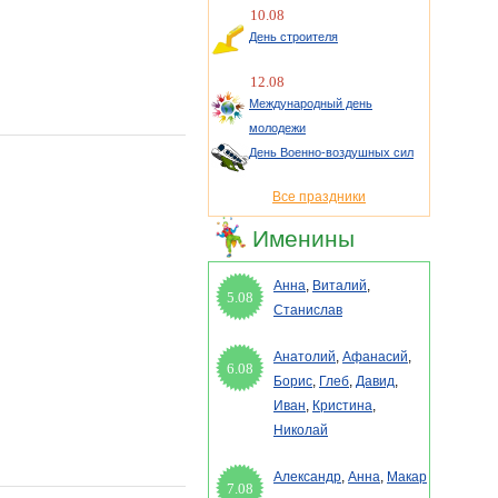
10.08
День строителя
12.08
Международный день
молодежи
День Военно-воздушных сил
Все праздники
Именины
Анна
,
Виталий
,
5.08
Станислав
Анатолий
,
Афанасий
,
6.08
Борис
,
Глеб
,
Давид
,
Иван
,
Кристина
,
Николай
Александр
,
Анна
,
Макар
7.08