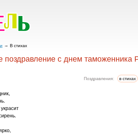
ии
В стихах
 поздравление с днем таможенника Р
Поздравления:
в стихах
дник,
нь.
 украсит
сирень.
ярко,
.