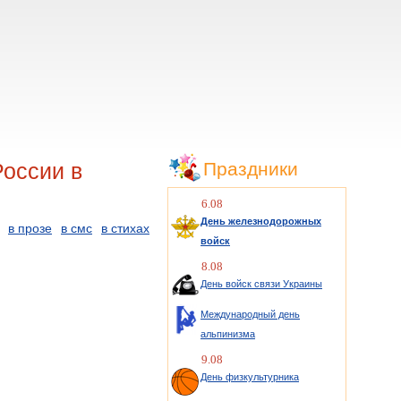
оссии в
Праздники
6.08
День железнодорожных
в прозе
в смс
в стихах
войск
8.08
День войск связи Украины
Международный день
альпинизма
9.08
День физкультурника