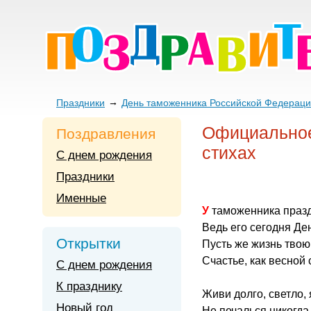
Праздники
День таможенника Российской Федерац
Официальное
Поздравления
стихах
С днем рождения
Праздники
Именные
У таможенника праз
Ведь его сегодня Де
Открытки
Пусть же жизнь твою
Счастье, как весной 
С днем рождения
К празднику
Живи долго, светло, 
Новый год
Не печалься никогда