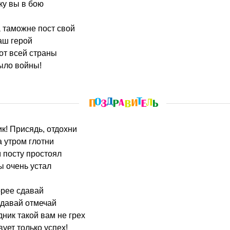
ку вы в бою
 таможне пост свой
аш герой
от всей страны
было войны!
ик! Присядь, отдохни
 утром глотни
 посту простоял
ы очень устал
орее сдавай
 давай отмечай
дник такой вам не грех
ует только успех!