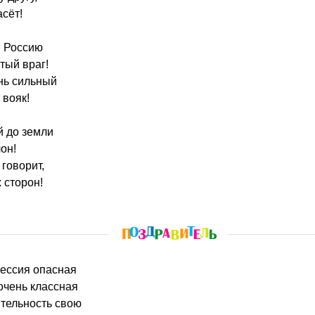
сёт!
в Россию
тый враг!
нь сильный
 вояк!
й до земли
он!
 говорит,
 сторон!
ессия опасная
очень классная
тельность свою