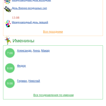
Международный день молодежи
День Военно-воздушных сил
13.08
Международный день левшей
Все праздники
Именины
Александр
,
Анна
,
Макар
7.08
Федор
8.08
Герман
,
Николай
9.08
Все поздравления по именам