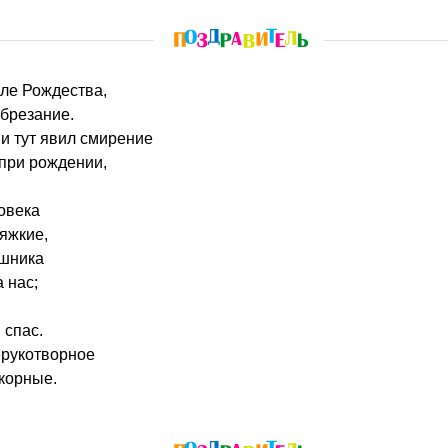
сле Рождества,
брезание.
и тут явил смирение
при рождении,
овека
тяжкие,
ешника
 нас;
 спас.
ерукотворное
корные.