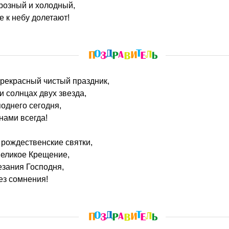
розный и холодный,
е к небу долетают!
 прекрасный чистый праздник,
ри солнцах двух звезда,
однего сегодня,
нами всегда!
рождественские святки,
великое Крещение,
езания Господня,
ез сомнения!