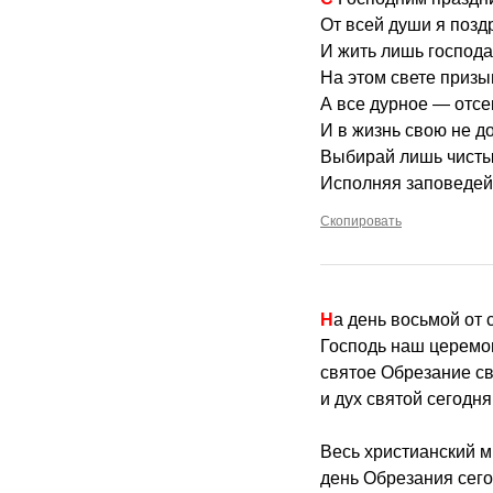
От всей души я поз
И жить лишь господ
На этом свете призы
А все дурное — отсе
И в жизнь свою не д
Выбирай лишь чисты
Исполняя заповедей 
Скопировать
На день восьмой от
Господь наш церемо
святое Обрезание с
и дух святой сегодня
Весь христианский м
день Обрезания сего