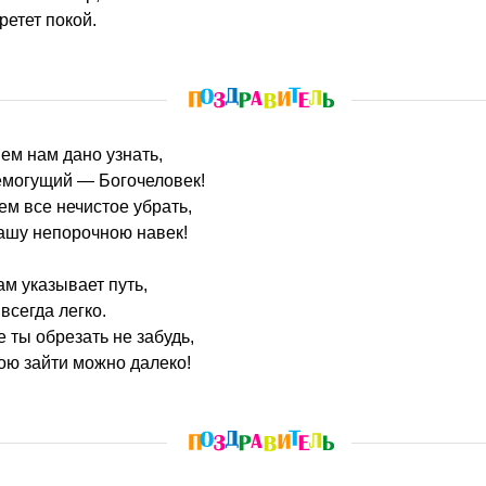
ретет покой.
ем нам дано узнать,
емогущий — Богочеловек!
м все нечистое убрать,
ашу непорочною навек!
м указывает путь,
всегда легко.
 ты обрезать не забудь,
ою зайти можно далеко!