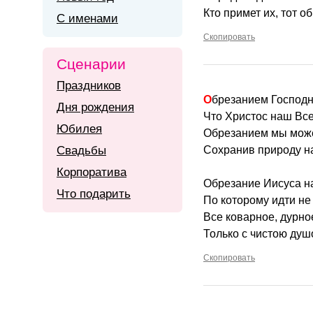
Кто примет их, тот об
С именами
Скопировать
Сценарии
Праздников
Обрезанием Господн
Дня рождения
Что Христос наш Вс
Юбилея
Обрезанием мы може
Свадьбы
Сохранив природу н
Корпоратива
Обрезание Иисуса на
Что подарить
По которому идти не 
Все коварное, дурное
Только с чистою душ
Скопировать