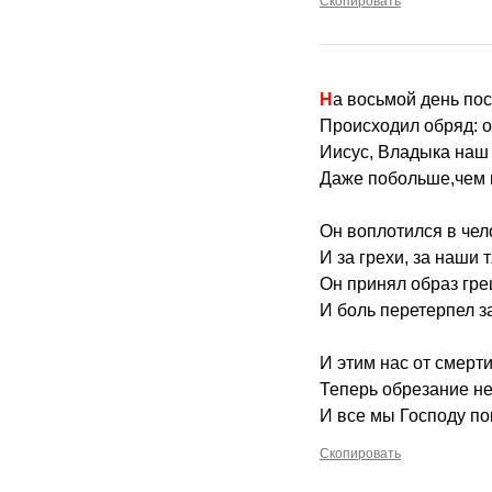
Скопировать
На восьмой день по
Происходил обряд: о
Иисус, Владыка наш 
Даже побольше,чем 
Он воплотился в чел
И за грехи, за наши 
Он принял образ гр
И боль перетерпел за
И этим нас от смерти
Теперь обрезание н
И все мы Господу по
Скопировать