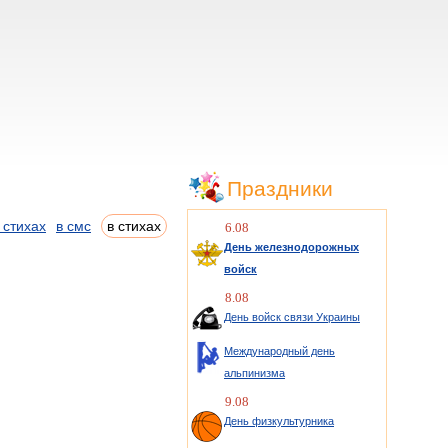
Праздники
 стихах
в смс
в стихах
6.08
День железнодорожных
войск
8.08
День войск связи Украины
Международный день
альпинизма
9.08
День физкультурника