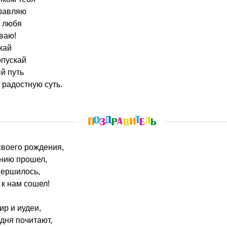
дравляю
а любя
ваю!
кай
опускай
й путь
радостную суть.
 своего рождения,
нию прошел,
вершилось,
 к нам сошел!
ир и иудеи,
дня почитают,