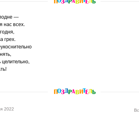
сподне —
я нас всех.
годня,
а грех.
еукоснительно
нять,
 целительно,
ть!
я 2022
Вс