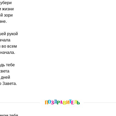
 убери
и жизни
й зори
зне.
шей рукой
ачала
 во всем
 начала.
дь тебе
света
 дней
 Завета.
иком тебя