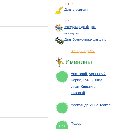
10.08
День строителя
12.08
Международный день
молодежи
День Военно-воздушных сил
Все праздники
Именины
Анатолий
,
Афанасий
,
6.08
Борис
,
Глеб
,
Давид
,
Иван
,
Кристина
,
Николай
Александр
,
Анна
,
Макар
7.08
Федор
8.08