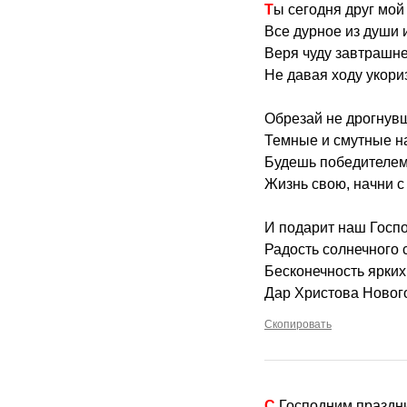
Ты сегодня друг мой
Все дурное из души 
Веря чуду завтрашне
Не давая ходу укори
Обрезай не дрогнув
Темные и смутные н
Будешь победителем
Жизнь свою, начни с
И подарит наш Госпо
Радость солнечного 
Бесконечность ярких
Дар Христова Нового
Скопировать
С Господним праздн