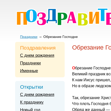
Праздники
Обрезание Господне
Обрезание Г
Поздравления
С днем рождения
Праздники
Обрезание Господне
Именные
Великий праздник вс
К нам Иисус пришел,
Но в образе людском
Открытки
С днем рождения
Так, обрезание Хрис
К празднику
Что плоть Господня 
Новый год
Обряд же данный — 