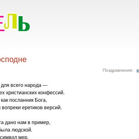
осподне
Поздравления:
в
 для всего народа —
ех христианских конфессий.
 как посланник Бога,
 вопреки еретиков версий.
та дано нам в пример,
была людской.
символ мер,