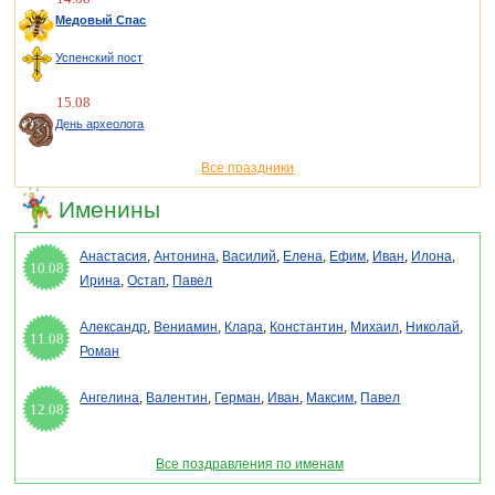
Медовый Спас
Успенский пост
15.08
День археолога
Все праздники
Именины
Анастасия
,
Антонина
,
Василий
,
Елена
,
Ефим
,
Иван
,
Илона
,
10.08
Ирина
,
Остап
,
Павел
Александр
,
Вениамин
,
Клара
,
Константин
,
Михаил
,
Николай
,
11.08
Роман
Ангелина
,
Валентин
,
Герман
,
Иван
,
Максим
,
Павел
12.08
Все поздравления по именам