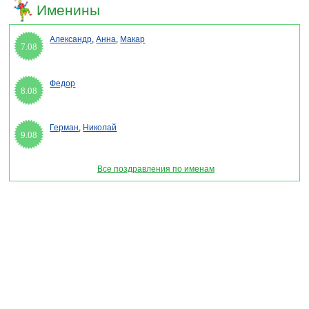
Именины
Александр
,
Анна
,
Макар
7.08
Федор
8.08
Герман
,
Николай
9.08
Все поздравления по именам
Раздел "Новые поздравления работникам прокуратуры в стихах 2026" © 2013-2022,
2023. Поздравления, Тосты, Открытки, Сценарии.