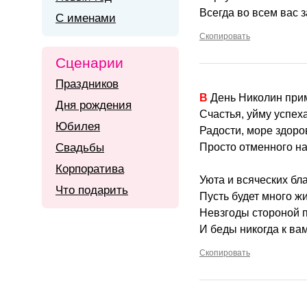
Всегда во всем вас 
С именами
Скопировать
Сценарии
Праздников
В День Николин при
Дня рождения
Счастья, уйму успеха
Юбилея
Радости, море здоро
Свадьбы
Просто отменного на
Корпоратива
Уюта и всяческих бла
Что подарить
Пусть будет много ж
Невзгоды стороной п
И беды никогда к вам
Скопировать