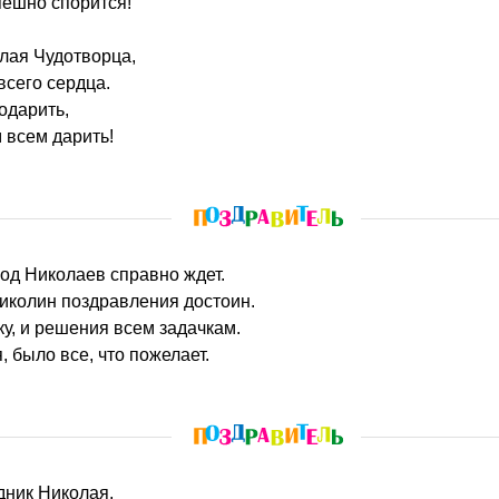
пешно спорится!
лая Чудотворца,
всего сердца.
одарить,
 всем дарить!
год Николаев справно ждет.
иколин поздравления достоин.
у, и решения всем задачкам.
, было все, что пожелает.
здник Николая,