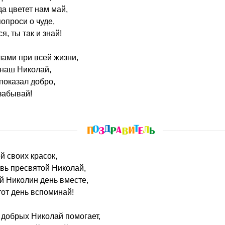
да цветет нам май,
опроси о чуде,
я, ты так и знай!
ами при всей жизни,
 наш Николай,
показал добро,
 забывай!
ой своих красок,
овь пресвятой Николай,
й Николин день вместе,
тот день вспоминай!
 добрых Николай помогает,