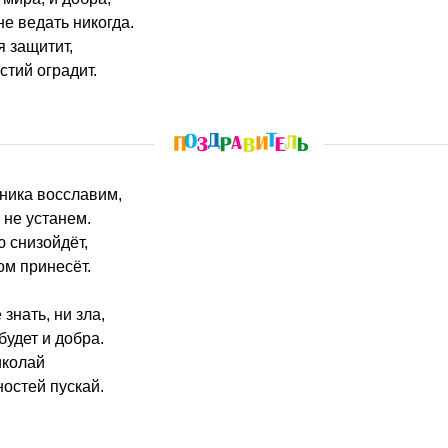
не ведать никогда.
я защитит,
стий оградит.
дника восславим,
 не устанем.
ю снизойдёт,
ом принесёт.
 знать, ни зла,
будет и добра.
иколай
ностей пускай.