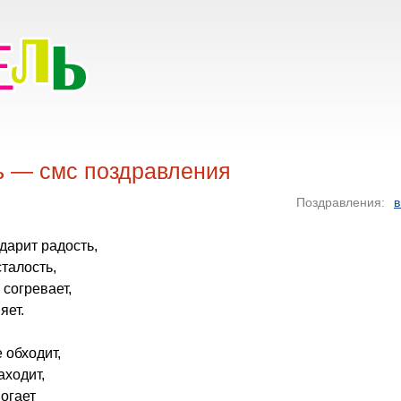
ь — смс поздравления
Поздравления:
в
 дарит радость,
сталость,
 согревает,
яет.
 обходит,
аходит,
огает