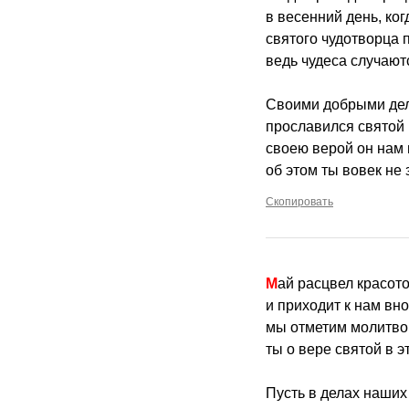
в весенний день, ког
святого чудотворца п
ведь чудеса случаютс
Своими добрыми дел
прославился святой
своею верой он нам 
об этом ты вовек не
Скопировать
Май расцвел красот
и приходит к нам вн
мы отметим молитво
ты о вере святой в э
Пусть в делах наших