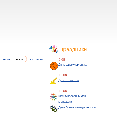
Праздники
 стихах
в смс
в стихах
9.08
День физкультурника
10.08
День строителя
12.08
Международный день
молодежи
День Военно-воздушных сил