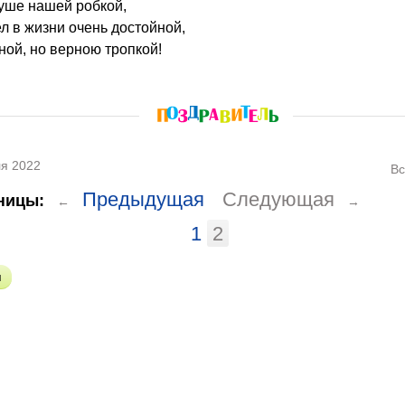
душе нашей робкой,
 в жизни очень достойной,
ной, но верною тропкой!
я 2022
Вс
Предыдущая
Следующая
ницы:
←
→
1
2
я