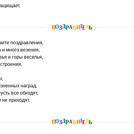
защищает.
мите поздравления,
 и много везения,
вья и горы веселья,
строения.
г,
изненных наград,
усть все обходят,
 не приходят.