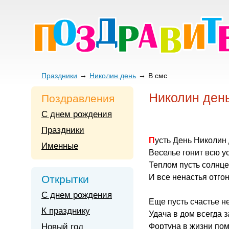
Праздники
Николин день
В смс
Николин ден
Поздравления
С днем рождения
Праздники
Пусть День Николин
Именные
Веселье гонит всю у
Теплом пусть солнце
И все ненастья отгон
Открытки
С днем рождения
Еще пусть счастье не
К празднику
Удача в дом всегда з
Новый год
Фортуна в жизни пом