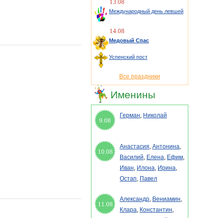
13.08
Международный день левшей
14.08
Медовый Спас
Успенский пост
Все праздники
Именины
Герман
,
Николай
9.08
Анастасия
,
Антонина
,
10.08
Василий
,
Елена
,
Ефим
,
Иван
,
Илона
,
Ирина
,
Остап
,
Павел
Александр
,
Вениамин
,
11.08
Клара
,
Константин
,