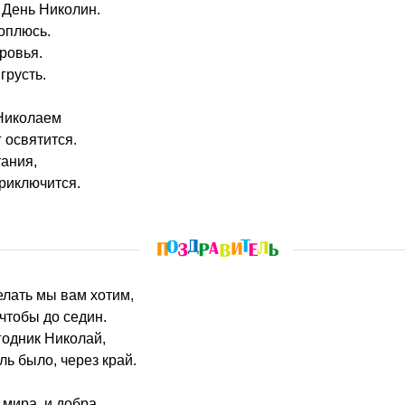
 День Николин.
оплюсь.
ровья.
грусть.
Николаем
 освятится.
тания,
приключится.
елать мы вам хотим,
чтобы до седин.
годник Николай,
ль было, через край.
мира, и добра,