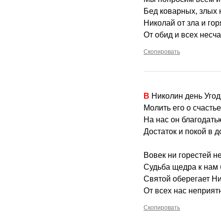
Бед коварных, злых 
Николай от зла и гор
От обид и всех несча
Скопировать
В Николин день Уго
Молить его о счастье
На нас он благодать
Достаток и покой в д
Вовек ни горестей не
Судьба щедра к нам 
Святой оберегает Н
От всех нас неприят
Скопировать