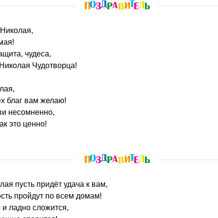
 Николая,
мая!
ащита, чудеса,
 Николая Чудотворца!
лая,
ех благ вам желаю!
ви несомненно,
ак это ценно!
лая пусть придёт удача к вам,
ость пройдут по всем домам!
 и ладно сложится,