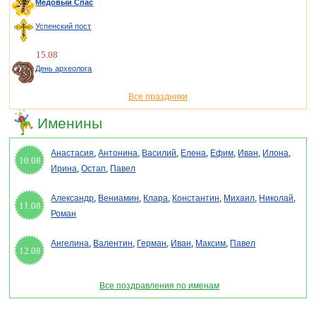
Медовый Спас
Успенский пост
15.08
День археолога
Все праздники
Именины
Анастасия
,
Антонина
,
Василий
,
Елена
,
Ефим
,
Иван
,
Илона
,
10.08
Ирина
,
Остап
,
Павел
Александр
,
Вениамин
,
Клара
,
Константин
,
Михаил
,
Николай
,
11.08
Роман
Ангелина
,
Валентин
,
Герман
,
Иван
,
Максим
,
Павел
12.08
Все поздравления по именам