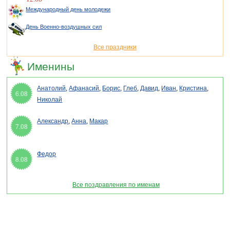
Международный день молодежи
День Военно-воздушных сил
Все праздники
Именины
Анатолий
,
Афанасий
,
Борис
,
Глеб
,
Давид
,
Иван
,
Кристина
,
6.08
Николай
Александр
,
Анна
,
Макар
7.08
Федор
8.08
Все поздравления по именам