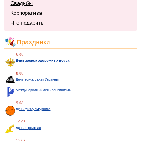
Свадьбы
Корпоратива
Что подарить
Праздники
6.08
День железнодорожных войск
8.08
День войск связи Украины
Международный день альпинизма
9.08
День физкультурника
10.08
День строителя
12.08