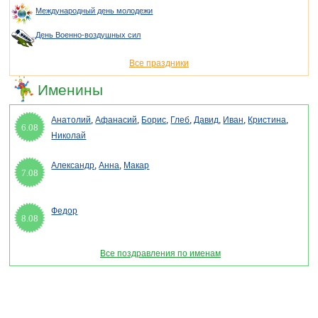
Международный день молодежи
День Военно-воздушных сил
Все праздники
Именины
Анатолий
,
Афанасий
,
Борис
,
Глеб
,
Давид
,
Иван
,
Кристина
,
6.08
Николай
Александр
,
Анна
,
Макар
7.08
Федор
8.08
Все поздравления по именам