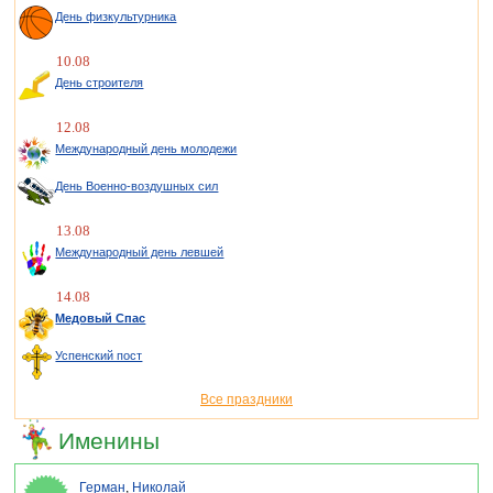
День физкультурника
10.08
День строителя
12.08
Международный день молодежи
День Военно-воздушных сил
13.08
Международный день левшей
14.08
Медовый Спас
Успенский пост
Все праздники
Именины
Герман
,
Николай