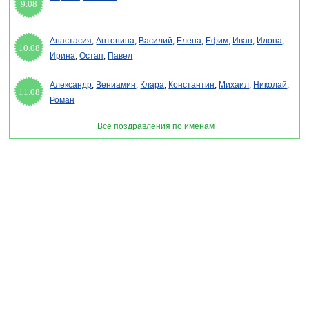
9.08
Анастасия
,
Антонина
,
Василий
,
Елена
,
Ефим
,
Иван
,
Илона
,
10.08
Ирина
,
Остап
,
Павел
Александр
,
Вениамин
,
Клара
,
Константин
,
Михаил
,
Николай
,
11.08
Роман
Все поздравления по именам
Раздел "День войск противовоздушной обороны России 2027" © 2013-2022, 2023.
Поздравления, Тосты, Открытки, Сценарии.
Внимание! Авторские материалы! При использовании материалов активная ссылка на
сайт обязательна!
Поздравительным сайтам ЗАПРЕЩЕНО использовать материалы! Моментальная
DMCA жалоба в Google.