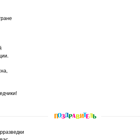
тране
й
ции.
жна,
едчики!
трразведки
вас,