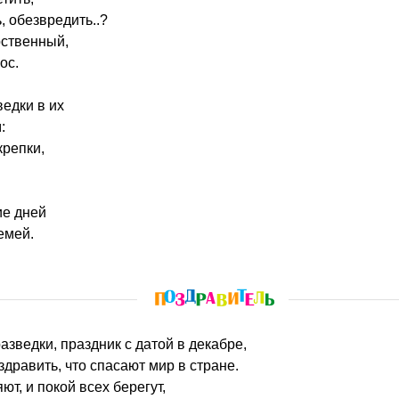
, обезвредить..?
рственный,
ос.
едки в их
:
крепки,
ие дней
емей.
разведки, праздник с датой в декабре,
дравить, что спасают мир в стране.
ют, и покой всех берегут,