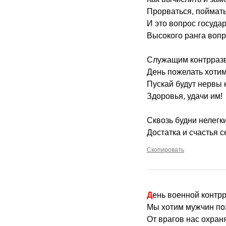
Прорваться, поймать
И это вопрос госуда
Высокого ранга вопр
Служащим контрразв
День пожелать хотим
Пускай будут нервы 
Здоровья, удачи им!
Сквозь будни нелегк
Достатка и счастья с
Скопировать
День военной контр
Мы хотим мужчин поз
От врагов нас охраня