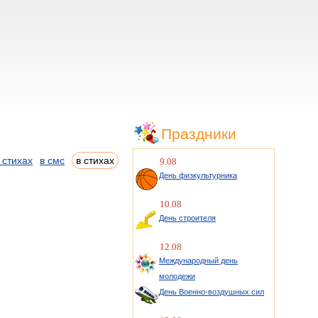
Праздники
 стихах
в смс
в стихах
9.08
День физкультурника
10.08
День строителя
12.08
Международный день
молодежи
День Военно-воздушных сил