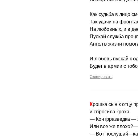
Как судьба в лицо см
Так удачи на фронта
На любовных, и в де
Пускай служба процв
Ангел в жизни помога
И любовь пускай к о
Будет в армии с тобо
Скопировать
Крошка сын к отцу 
и спросила кроха:
— Контрразведка —
Или все же плохо?—
— Вот послушай—ка,