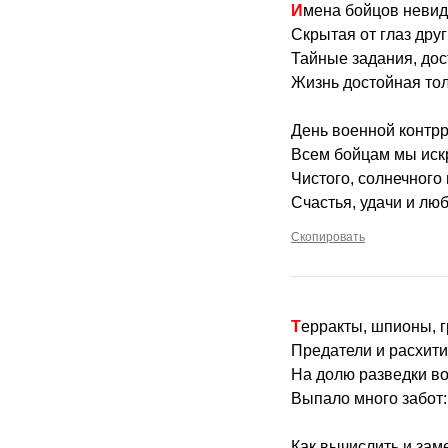
Имена бойцов неви
Скрытая от глаз друг
Тайные задания, дос
Жизнь достойная то
День военной контрр
Всем бойцам мы иск
Чистого, солнечного 
Счастья, удачи и лю
Скопировать
Терракты, шпионы, 
Предатели и расхит
На долю разведки в
Выпало много забот:
Как вычислить и заме