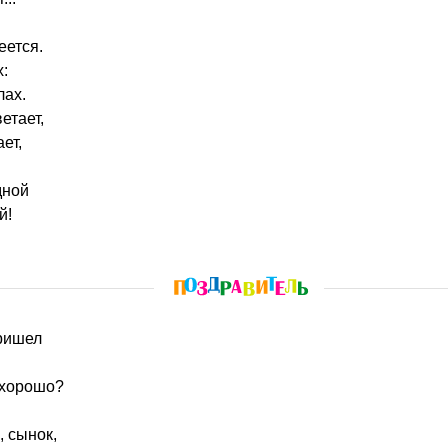
еется.
х:
лах.
етает,
ет,
дной
й!
пришел
 хорошо?
 сынок,