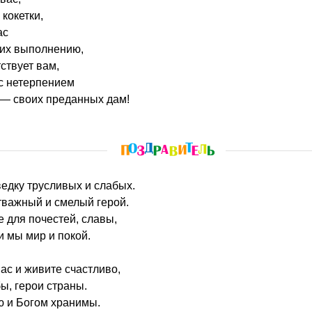
кокетки,
ас
 их выполнению,
ствует вам,
 с нетерпением
 — своих преданных дам!
зведку трусливых и слабых.
тважный и смелый герой.
е для почестей, славы,
и мы мир и покой.
ас и живите счастливо,
ы, герои страны.
ю и Богом хранимы.