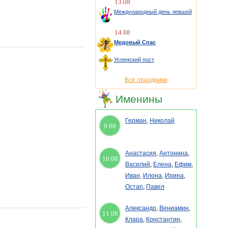
13.08
Международный день левшей
14.08
Медовый Спас
Успенский пост
Все праздники
Именины
Герман
,
Николай
9.08
Анастасия
,
Антонина
,
10.08
Василий
,
Елена
,
Ефим
,
Иван
,
Илона
,
Ирина
,
Остап
,
Павел
Александр
,
Вениамин
,
11.08
Клара
,
Константин
,