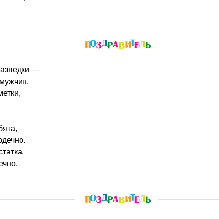
разведки —
 мужчин.
метки,
бята,
рдечно.
статка,
ечно.