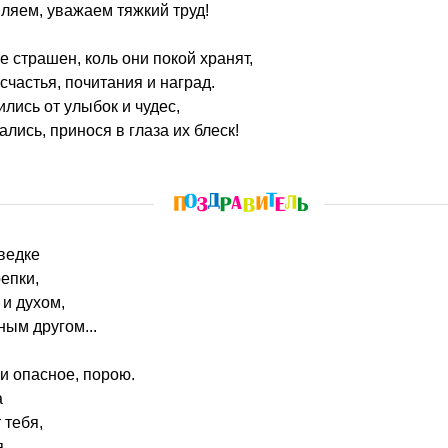
ляем, уважаем тяжкий труд!
е страшен, коль они покой хранят,
частья, почитания и наград.
лись от улыбок и чудес,
лись, принося в глаза их блеск!
зведке
епки,
и духом,
ым другом...
 и опасное, порою.
а
 тебя,
...