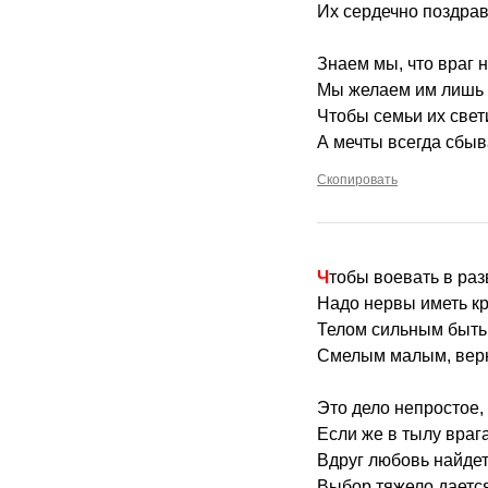
Их сердечно поздрав
Знаем мы, что враг н
Мы желаем им лишь с
Чтобы семьи их свети
А мечты всегда сбыва
Скопировать
Чтобы воевать в ра
Надо нервы иметь кр
Телом сильным быть 
Смелым малым, верн
Это дело непростое,
Если же в тылу враг
Вдруг любовь найдет
Выбор тяжело дается