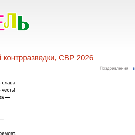
 контрразведки, СВР 2026
Поздравления:
в
 слава!
 честь!
ва —
 —
!
ремлет,