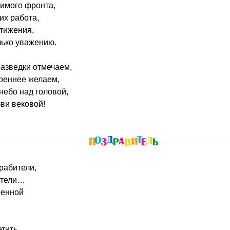
димого фронта,
их работа,
тижения,
лько уважению.
азведки отмечаем,
реннее желаем,
небо над головой,
бви вековой!
грабители,
ители…
оенной
тить,