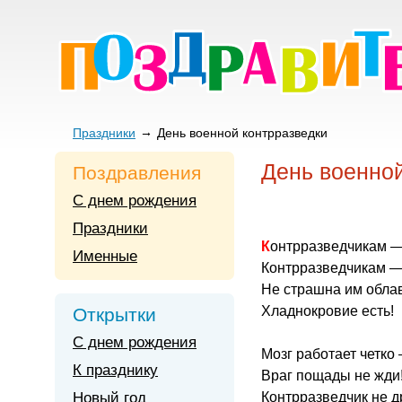
Праздники
День военной контрразведки
День военной
Поздравления
С днем рождения
Праздники
Контрразведчикам —
Именные
Контрразведчикам —
Не страшна им обла
Хладнокровие есть!
Открытки
С днем рождения
Мозг работает четко
К празднику
Враг пощады не жди
Новый год
Контрразведчик не д