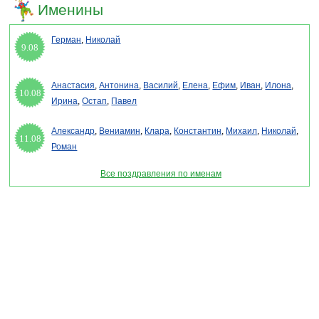
Именины
Герман
,
Николай
9.08
Анастасия
,
Антонина
,
Василий
,
Елена
,
Ефим
,
Иван
,
Илона
,
10.08
Ирина
,
Остап
,
Павел
Александр
,
Вениамин
,
Клара
,
Константин
,
Михаил
,
Николай
,
11.08
Роман
Все поздравления по именам
Раздел "День страховщика - поздравления в стихах" © 2013-2022, 2023.
Поздравления, Тосты, Открытки, Сценарии.