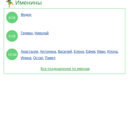
Именины
Федор
8.08
Герман
,
Николай
9.08
Анастасия
,
Антонина
,
Василий
,
Елена
,
Ефим
,
Иван
,
Илона
,
10.08
Ирина
,
Остап
,
Павел
Все поздравления по именам
Раздел "День снабженца" © 2013-2022, 2023. Поздравления, Тосты, Открытки,
Сценарии.