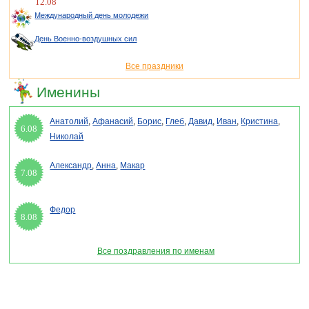
12.08
Международный день молодежи
День Военно-воздушных сил
Все праздники
Именины
Анатолий
,
Афанасий
,
Борис
,
Глеб
,
Давид
,
Иван
,
Кристина
,
6.08
Николай
Александр
,
Анна
,
Макар
7.08
Федор
8.08
Все поздравления по именам