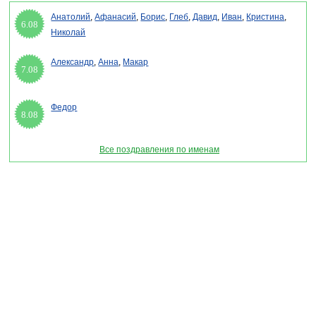
Анатолий
,
Афанасий
,
Борис
,
Глеб
,
Давид
,
Иван
,
Кристина
,
6.08
Николай
Александр
,
Анна
,
Макар
7.08
Федор
8.08
Все поздравления по именам
Раздел "День российской гвардии - смс поздравления" © 2013-2022, 2023.
Поздравления, Тосты, Открытки, Сценарии.
Внимание! Авторские материалы! При использовании материалов активная ссылка на
сайт обязательна!