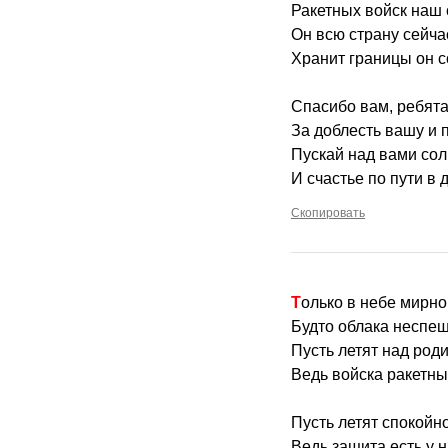
Ракетных войск наш 
Он всю страну сейча
Хранит границы он с
Спасибо вам, ребята,
За доблесть вашу и п
Пускай над вами сол
И счастье по пути в 
Скопировать
Только в небе мирн
Будто облака неспеш
Пусть летят над род
Ведь войска ракетны
Пусть летят спокойн
Ведь защита есть у 