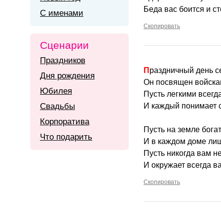
Беда вас боится и с
С именами
Скопировать
Сценарии
Праздников
Праздничный день 
Дня рождения
Он посвящен войскам
Юбилея
Пусть легкими всегд
Свадьбы
И каждый понимает 
Корпоратива
Пусть на земле бога
Что подарить
И в каждом доме лишь
Пусть никогда вам н
И окружает всегда ва
Скопировать