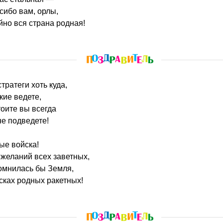
сибо вам, орлы,
ойно вся страна родная!
тратеги хоть куда,
кие ведете,
оите вы всегда
не подведете!
ые войска!
желаний всех заветных,
сомнилась бы Земля,
йсках родных ракетных!