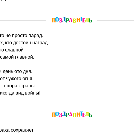
то не просто парад.
х, кто достоин наград.
тою славной
самой главной.
 день ото дня.
от чужого огня.
— опора страны.
никогда вид войны!
траха сохраняет