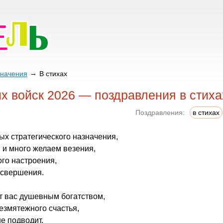
значения
В стихах
х войск 2026 — поздравления в стиха
Поздравления:
в стихах
ных стратегического назначения,
 и много желаем везения,
го настроения,
 свершения.
т вас душевным богатством,
безмятежного счастья,
не подводит,