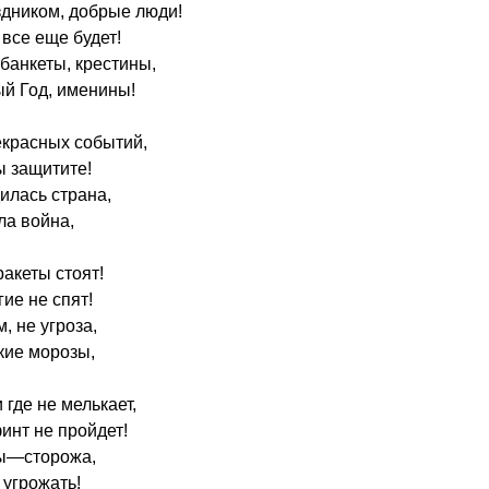
аздником, добрые люди!
 все еще будет!
банкеты, крестины,
ый Год, именины!
екрасных событий,
ы защитите!
илась страна,
ла война,
ракеты стоят!
гие не спят!
 не угроза,
акие морозы,
где не мелькает,
инт не пройдет!
сы—сторожа,
 угрожать!