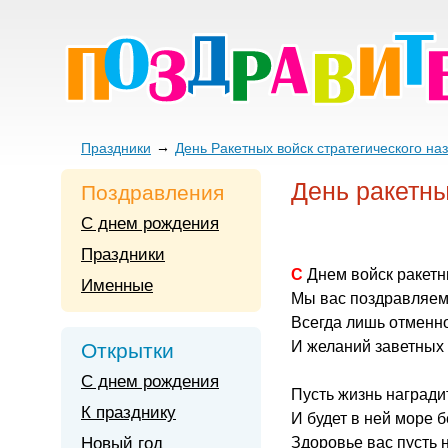
Праздники
День Ракетных войск стратегического на
День ракетны
Поздравления
С днем рождения
Праздники
С Днем войск ракет
Именные
Мы вас поздравляем
Всегда лишь отменно
И желаний заветных
Открытки
С днем рождения
Пусть жизнь награди
К празднику
И будет в ней море 
Новый год
Здоровье вас пусть 