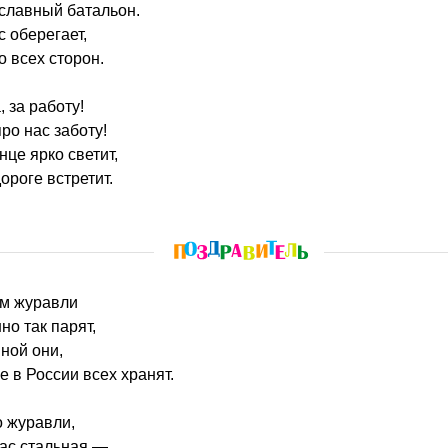
славный батальон.
с оберегает,
о всех сторон.
 за работу!
ро нас заботу!
нце ярко светит,
дороге встретит.
ом журавли
но так парят,
иной они,
е в России всех хранят.
о журавли,
нас стальная —