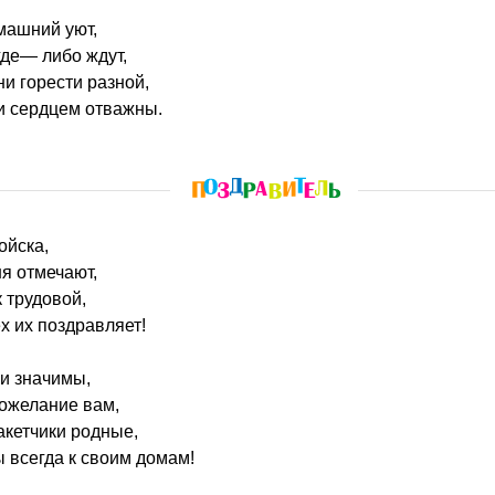
машний уют,
где— либо ждут,
ни горести разной,
и сердцем отважны.
ойска,
я отмечают,
 трудовой,
х их поздравляет!
ки значимы,
пожелание вам,
акетчики родные,
 всегда к своим домам!