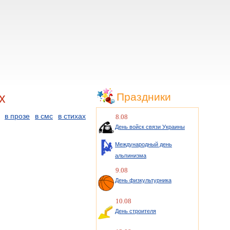
х
Праздники
в прозе
в смс
в стихах
8.08
День войск связи Украины
Международный день
альпинизма
9.08
День физкультурника
10.08
День строителя