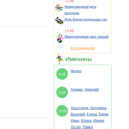
12.08
Международный день
молодежи
День Военно-воздушных сил
13.08
Международный день левшей
Все праздники
Именины
Федор
8.08
Герман
,
Николай
9.08
Анастасия
,
Антонина
,
10.08
Василий
,
Елена
,
Ефим
,
Иван
,
Илона
,
Ирина
,
Остап
,
Павел