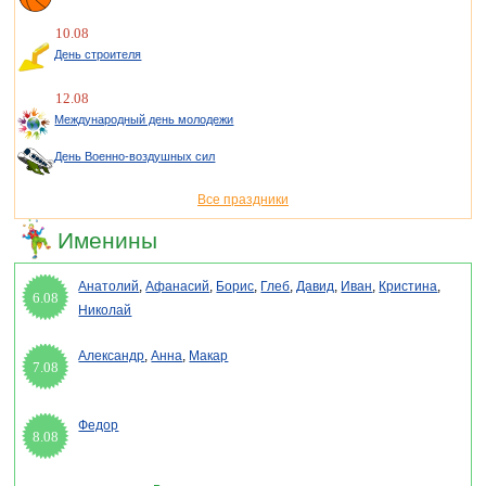
10.08
День строителя
12.08
Международный день молодежи
День Военно-воздушных сил
Все праздники
Именины
Анатолий
,
Афанасий
,
Борис
,
Глеб
,
Давид
,
Иван
,
Кристина
,
6.08
Николай
Александр
,
Анна
,
Макар
7.08
Федор
8.08