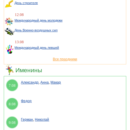
День строителя
12.08
Международный день молодежи
День Военно-воздушных сил
13.08
Международный день левшей
Все праздники
Именины
Александр
,
Анна
,
Макар
7.08
Федор
8.08
Герман
,
Николай
9.08