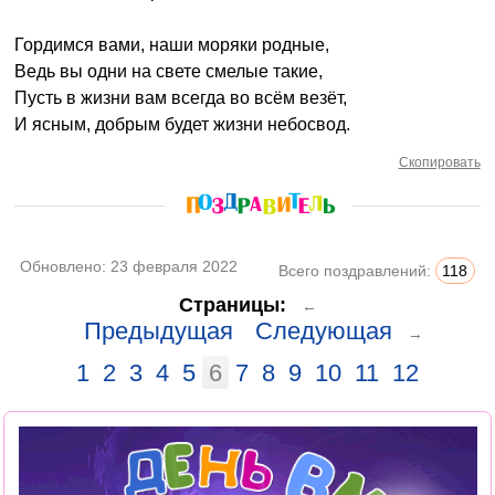
Гордимся вами, наши моряки родные,
Ведь вы одни на свете смелые такие,
Пусть в жизни вам всегда во всём везёт,
И ясным, добрым будет жизни небосвод.
Скопировать
Обновлено:
23 февраля 2022
Всего поздравлений:
118
Страницы:
←
Предыдущая
Следующая
→
1
2
3
4
5
6
7
8
9
10
11
12