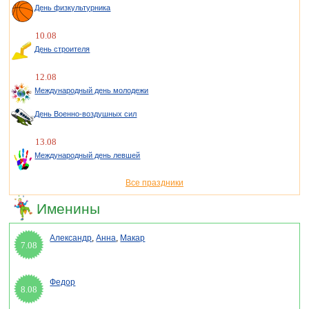
День физкультурника
10.08
День строителя
12.08
Международный день молодежи
День Военно-воздушных сил
13.08
Международный день левшей
Все праздники
Именины
Александр
,
Анна
,
Макар
7.08
Федор
8.08