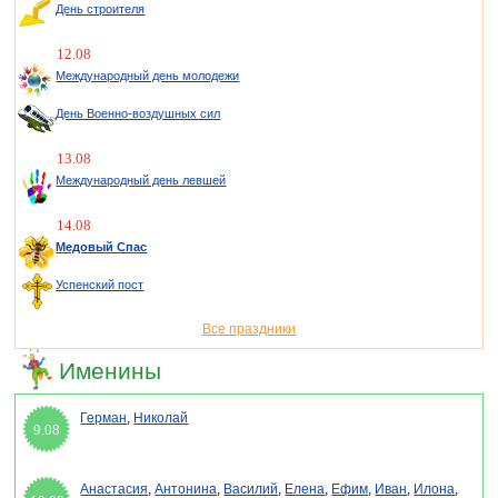
День строителя
12.08
Международный день молодежи
День Военно-воздушных сил
13.08
Международный день левшей
14.08
Медовый Спас
Успенский пост
Все праздники
Именины
Герман
,
Николай
9.08
Анастасия
,
Антонина
,
Василий
,
Елена
,
Ефим
,
Иван
,
Илона
,