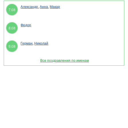
Александр
,
Анна
,
Макар
7.08
Федор
8.08
Герман
,
Николай
9.08
Все поздравления по именам
Раздел "Смс поздравление с днем железнодорожника Украины" © 2013-2022, 2023.
Поздравления, Тосты, Открытки, Сценарии.
Внимание! Авторские материалы! При использовании материалов активная ссылка на
сайт обязательна!