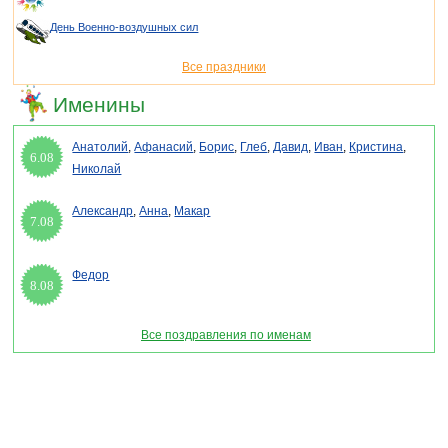
День Военно-воздушных сил
Все праздники
Именины
Анатолий
,
Афанасий
,
Борис
,
Глеб
,
Давид
,
Иван
,
Кристина
,
6.08
Николай
Александр
,
Анна
,
Макар
7.08
Федор
8.08
Все поздравления по именам