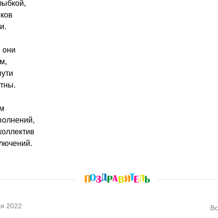
лыбкой,
ков
и.
 они
м,
пути
тны.
им
волнений,
коллектив
лючений.
я 2022
Вс