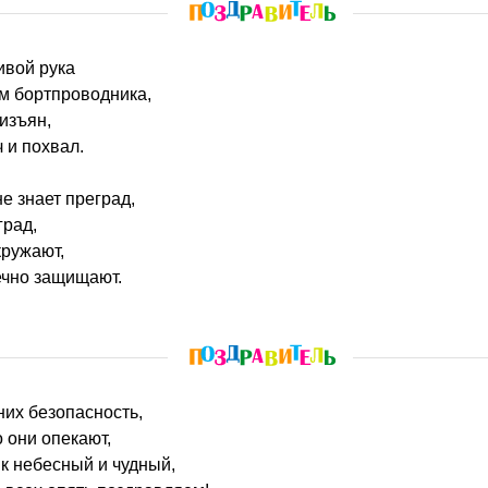
ливой рука
м бортпроводника,
изъян,
 и похвал.
е знает преград,
град,
кружают,
ечно защищают.
них безопасность,
 они опекают,
ик небесный и чудный,