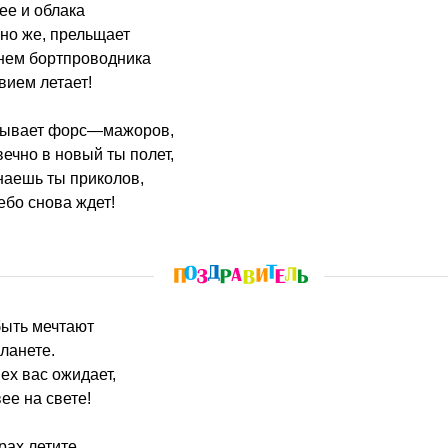
ее и облака
чно же, прельщает
нем бортпроводника
твием летает!
 бывает форс—мажоров,
ечно в новый ты полет,
наешь ты приколов,
ебо снова ждет!
быть мечтают
ланете.
ех вас ожидает,
ее на свете!
рах летите,