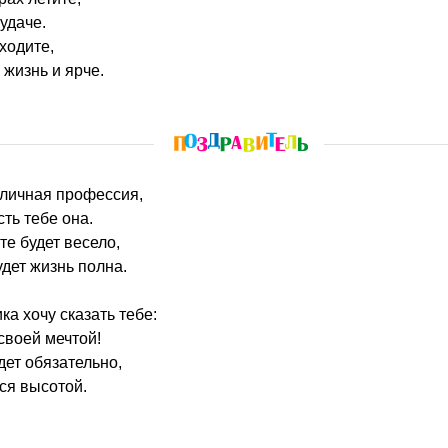
удаче.
ходите,
жизнь и ярче.
тличная профессия,
ть тебе она.
те будет весело,
дет жизнь полна.
а хочу сказать тебе:
 своей мечтой!
дет обязательно,
я высотой.