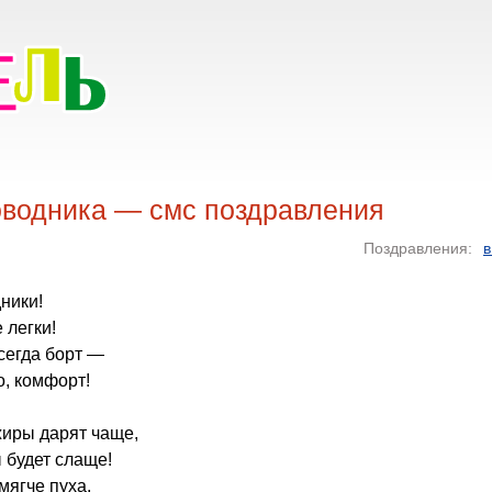
оводника — смс поздравления
Поздравления:
в
дники!
 легки!
всегда борт —
о, комфорт!
жиры дарят чаще,
 будет слаще!
мягче пуха,