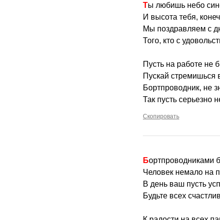
Ты любишь небо син
И высота тебя, коне
Мы поздравляем с д
Того, кто с удовольс
Пусть на работе не
Пускай стремишься в
Бортпроводник, не з
Так пусть серьезно н
Скопировать
Бортпроводниками 
Человек немало на п
В день ваш пусть усп
Будьте всех счастлив
К радости на всех па