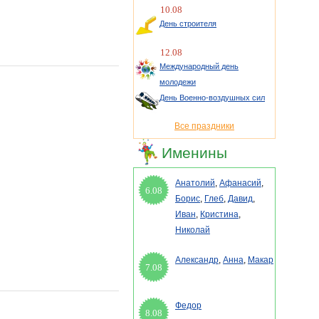
10.08
День строителя
12.08
Международный день
молодежи
День Военно-воздушных сил
Все праздники
Именины
Анатолий
,
Афанасий
,
6.08
Борис
,
Глеб
,
Давид
,
Иван
,
Кристина
,
Николай
Александр
,
Анна
,
Макар
7.08
Федор
8.08