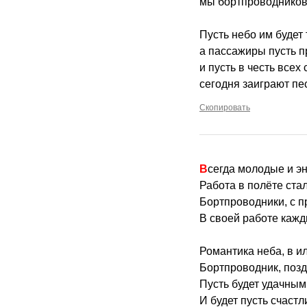
мы бортпроводников
Пусть небо им будет
а пассажиры пусть п
и пусть в честь всех
сегодня заиграют пе
Скопировать
Всегда молодые и э
Работа в полёте ста
Бортпроводники, с п
В своей работе кажд
Романтика неба, в и
Бортпроводник, позд
Пусть будет удачным
И будет пусть счаст