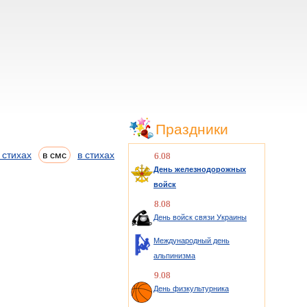
Праздники
 стихах
в смс
в стихах
6.08
День железнодорожных
войск
8.08
День войск связи Украины
Международный день
альпинизма
9.08
День физкультурника