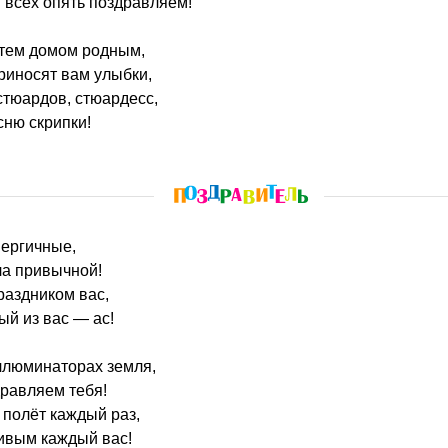
 всех опять поздравляем!
 тем домом родным,
риносят вам улыбки,
 стюардов, стюардесс,
сню скрипки!
нергичные,
ла привычной!
раздником вас,
ый из вас — ас!
ллюминаторах земля,
равляем тебя!
 полёт каждый раз,
ливым каждый вас!