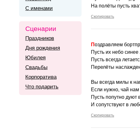
На полёты пусть хват
С именами
Скопировать
Сценарии
Праздников
Поздравляем бортп
Дня рождения
Пусть их небо синее 
Юбилея
Пусть всегда летаетс
Свадьбы
Перелёты наслажден
Корпоратива
Вы всегда милы к на
Что подарить
Если нужно, чай нам
Пусть попутно дуют 
И сопутствуют в люб
Скопировать