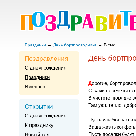
Праздники
День бортпроводника
В смс
День бортпр
Поздравления
С днем рождения
Праздники
Дорогие, бортпрово
Именные
С вами перелёты все
В чистоте, порядке 
Там уют, тепло, добр
Открытки
С днем рождения
Пусть улыбки пасса
К празднику
Ваша жизнь конфеты
Новый год
Пусть посадки будут 