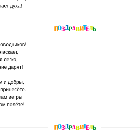
ает духа!
роводников!
ласкает,
я легко,
ие дарят!
м и добры,
 принесёте.
вам ветры
ом полёте!