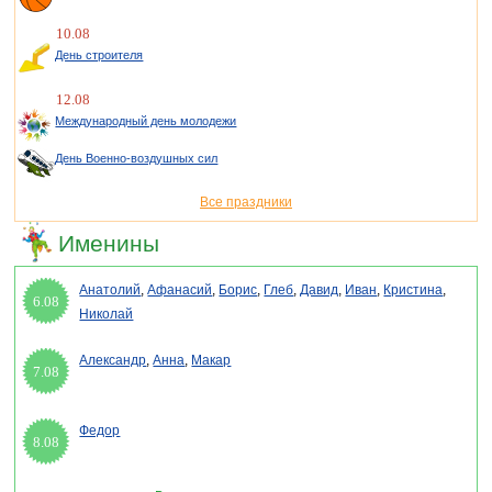
10.08
День строителя
12.08
Международный день молодежи
День Военно-воздушных сил
Все праздники
Именины
Анатолий
,
Афанасий
,
Борис
,
Глеб
,
Давид
,
Иван
,
Кристина
,
6.08
Николай
Александр
,
Анна
,
Макар
7.08
Федор
8.08