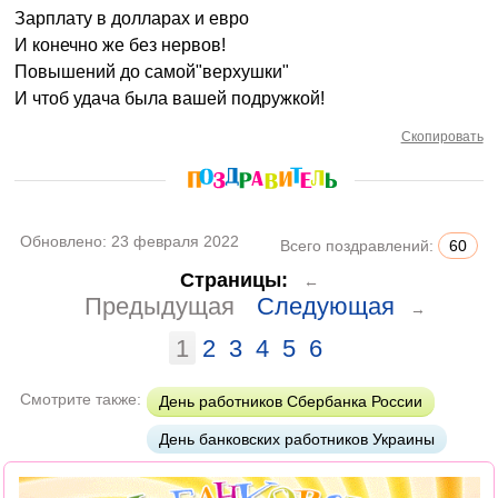
Зарплату в долларах и евро
И конечно же без нервов!
Повышений до самой"верхушки"
И чтоб удача была вашей подружкой!
Скопировать
Обновлено:
23 февраля 2022
Всего поздравлений:
60
Страницы:
←
Предыдущая
Следующая
→
1
2
3
4
5
6
Смотрите также:
День работников Сбербанка России
День банковских работников Украины