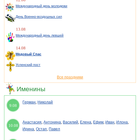
Международный день молодежи
День Военно-воздушных сил
13.08
Международный день левшей
14.08
Медовый Спас
Успенский пост
Все праздники
Именины
Герман
,
Николай
9.08
Анастасия
,
Антонина
,
Василий
,
Елена
,
Ефим
,
Иван
,
Илона
,
10.08
Ирина
,
Остап
,
Павел