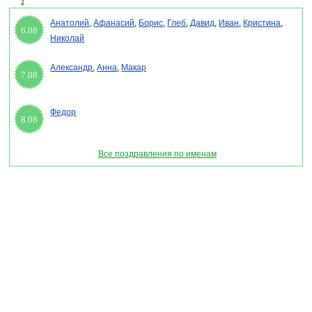
Анатолий
,
Афанасий
,
Борис
,
Глеб
,
Давид
,
Иван
,
Кристина
,
6.08
Николай
Александр
,
Анна
,
Макар
7.08
Федор
8.08
Все поздравления по именам
Раздел "Благовещение Пресвятой Богородицы 2027" © 2013-2022, 2023.
Поздравления, Тосты, Открытки, Сценарии.
Внимание! Авторские материалы! При использовании материалов активная ссылка на
сайт обязательна!