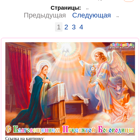
Страницы:
←
Предыдущая
Следующая
→
1
2
3
4
Ссылка на картинку: