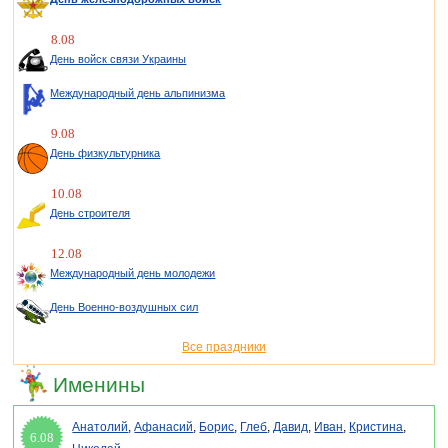
8.08
День войск связи Украины
Международный день альпинизма
9.08
День физкультурника
10.08
День строителя
12.08
Международный день молодежи
День Военно-воздушных сил
Все праздники
Именины
Анатолий
,
Афанасий
,
Борис
,
Глеб
,
Давид
,
Иван
,
Кристина
,
6.08