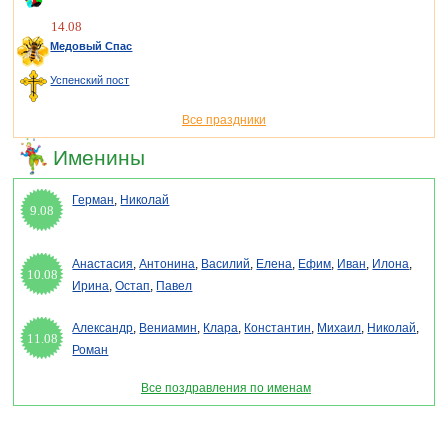
14.08
Медовый Спас
Успенский пост
Все праздники
Именины
Герман
,
Николай
9.08
Анастасия
,
Антонина
,
Василий
,
Елена
,
Ефим
,
Иван
,
Илона
,
10.08
Ирина
,
Остап
,
Павел
Александр
,
Вениамин
,
Клара
,
Константин
,
Михаил
,
Николай
,
11.08
Роман
Все поздравления по именам