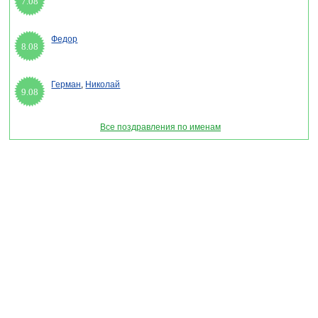
7.08
Федор
8.08
Герман
,
Николай
9.08
Все поздравления по именам
Раздел "Открытки на Петров Пост" © 2013-2022, 2023. Поздравления, Тосты,
Открытки, Сценарии.
Внимание! Авторские материалы! При использовании материалов активная ссылка на
сайт обязательна!
Поздравительным сайтам ЗАПРЕЩЕНО использовать материалы! Моментальная
DMCA жалоба в Google.
pozdravitelru@gmail.com