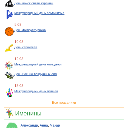
День войск связи Украины
Международный день альпинизма
9.08
День физкультурника
10.08
День строителя
12.08
Международный день молодежи
День Военно-воздушных сил
13.08
Международный день левшей
Все праздники
Именины
Александр
,
Анна
,
Макар