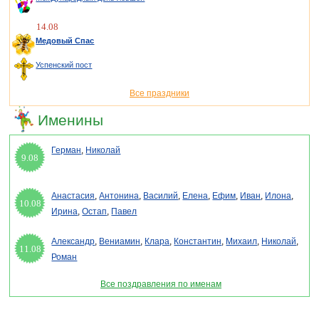
14.08
Медовый Спас
Успенский пост
Все праздники
Именины
Герман
,
Николай
9.08
Анастасия
,
Антонина
,
Василий
,
Елена
,
Ефим
,
Иван
,
Илона
,
10.08
Ирина
,
Остап
,
Павел
Александр
,
Вениамин
,
Клара
,
Константин
,
Михаил
,
Николай
,
11.08
Роман
Все поздравления по именам