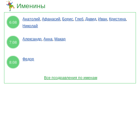
Именины
Анатолий
,
Афанасий
,
Борис
,
Глеб
,
Давид
,
Иван
,
Кристина
,
6.08
Николай
Александр
,
Анна
,
Макар
7.08
Федор
8.08
Все поздравления по именам
Раздел "Поздравления с днем рождения женщине" © 2013-2022, 2023. Поздравления,