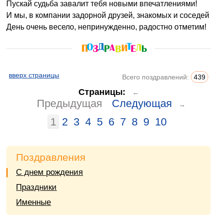
Пускай судьба завалит тебя новыми впечатлениями!
И мы, в компании задорной друзей, знакомых и соседей
День очень весело, непринужденно, радостно отметим!
вверх страницы
Всего поздравлений:
439
Страницы:
←
Предыдущая
Следующая
→
1
2
3
4
5
6
7
8
9
10
Поздравления
С днем рождения
Праздники
Именные