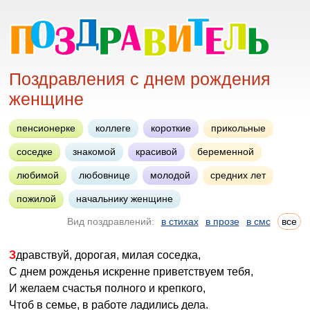
Поздравления с днем рождения
женщине
пенсионерке
коллеге
короткие
прикольные
соседке
знакомой
красивой
беременной
любимой
любовнице
молодой
средних лет
пожилой
начальнику женщине
Вид поздравлений:
в стихах
в прозе
в смс
все
Здравствуй, дорогая, милая соседка,
С днем рожденья искренне приветствуем тебя,
И желаем счастья полного и крепкого,
Чтоб в семье, в работе ладились дела.