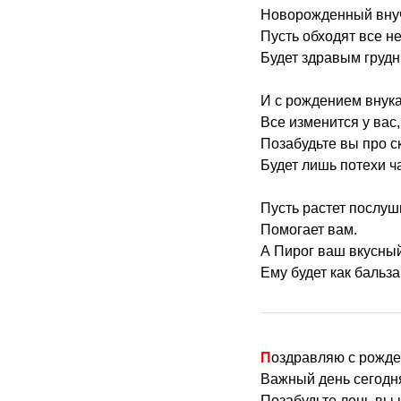
Новорожденный внуч
Пусть обходят все н
Будет здравым грудн
И с рождением внука
Все изменится у вас,
Позабудьте вы про ск
Будет лишь потехи ч
Пусть растет послу
Помогает вам.
А Пирог ваш вкусный
Ему будет как бальза
Поздравляю с рожде
Важный день сегодня
Позабудьте лень вы и