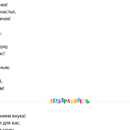
ек!
енастья,
ичок!
,
уку,
ас!
шным,
,
м!
нием внука!
 для вас.
 скуку,