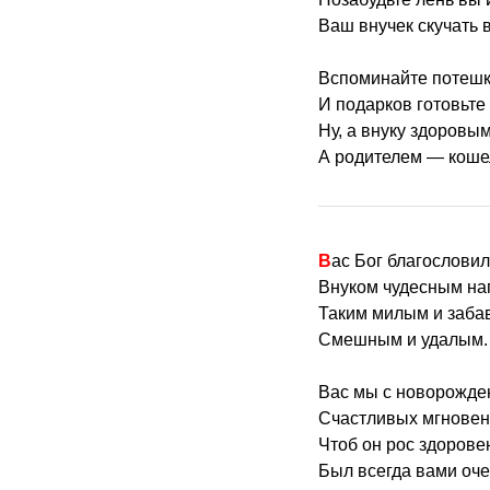
Ваш внучек скучать в
Вспоминайте потешки
И подарков готовьте
Ну, а внуку здоровым
А родителем — коше
Вас Бог благословил
Внуком чудесным на
Таким милым и заба
Смешным и удалым.
Вас мы с новорожде
Счастливых мгновен
Чтоб он рос здорове
Был всегда вами оч