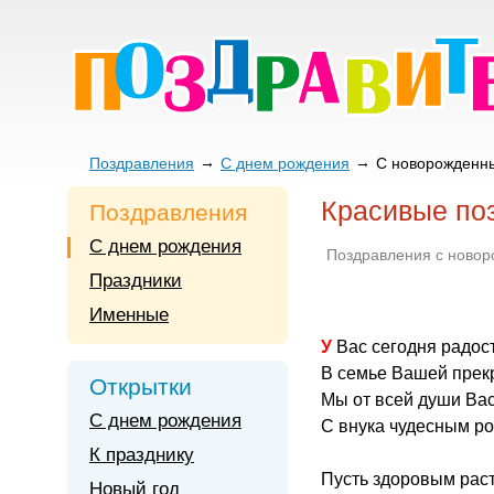
Поздравления
С днем рождения
С новорожденн
Красивые по
Поздравления
С днем рождения
Поздравления с ново
Праздники
Именные
У Вас сегодня радос
В семье Вашей прек
Открытки
Мы от всей души Ва
С днем рождения
С внука чудесным р
К празднику
Пусть здоровым раст
Новый год