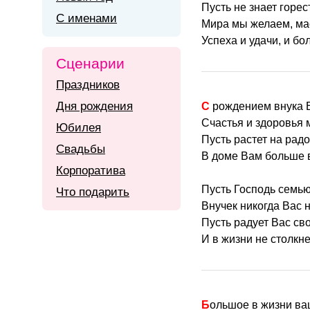
Пусть не знает горес
С именами
Мира мы желаем, мас
Успеха и удачи, и бо
Сценарии
Праздников
Дня рождения
С рождением внука
Счастья и здоровья 
Юбилея
Пусть растет на радо
Свадьбы
В доме Вам больше в
Корпоратива
Пусть Господь семью
Что подарить
Внучек никогда Вас н
Пусть радует Вас св
И в жизни не столкне
Большое в жизни ва