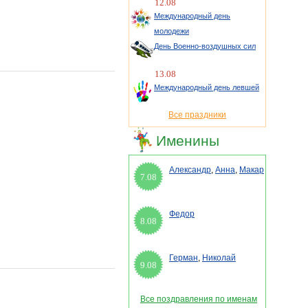
12.08
Международный день
молодежи
День Военно-воздушных сил
13.08
Международный день левшей
Все праздники
Именины
Александр
,
Анна
,
Макар
7.08
Федор
8.08
Герман
,
Николай
9.08
Все поздравления по именам