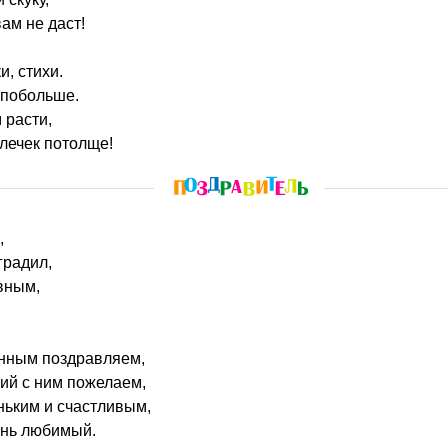
ам не даст!
, стихи.
 побольше.
 расти,
лечек потолще!
,
градил,
вным,
нным поздравляем,
ий с ним пожелаем,
ньким и счастливым,
ень любимый.