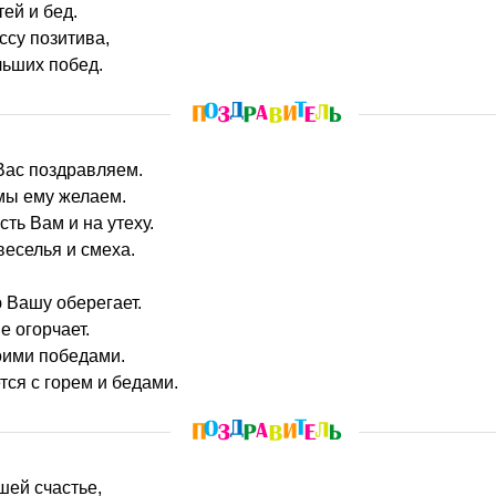
тей и бед.
су позитива,
льших побед.
 Вас поздравляем.
мы ему желаем.
сть Вам и на утеху.
еселья и смеха.
 Вашу оберегает.
е огорчает.
оими победами.
тся с горем и бедами.
шей счастье,