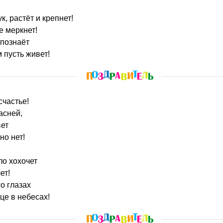
к, растёт и крепнет!
е меркнет!
 познаёт
 пусть живет!
счастье!
асней,
вет
но нет!
ло хохочет
ет!
о глазах
нце в небесах!