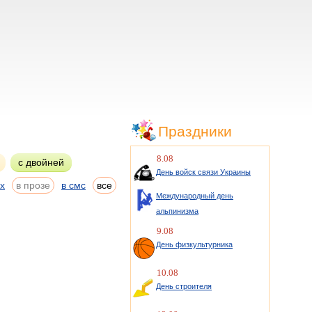
Праздники
8.08
с двойней
День войск связи Украины
ах
в прозе
в смс
все
Международный день
альпинизма
9.08
День физкультурника
10.08
День строителя