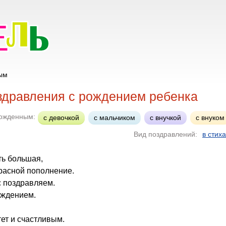
ым
здравления с рождением ребенка
рожденным:
с девочкой
с мальчиком
с внучкой
с внуком
Вид поздравлений:
в стих
ть большая,
расной пополнение.
с поздравляем.
ождением.
ет и счастливым.