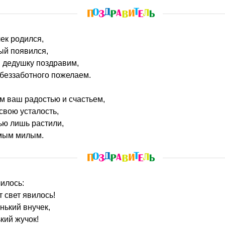
чек родился,
ый появился,
 дедушку поздравим,
 беззаботного пожелаем.
м ваш радостью и счастьем,
свою усталость,
ью лишь растили,
амым милым.
чилось:
т свет явилось!
нький внучек,
кий жучок!