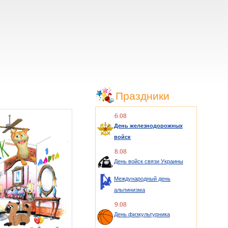
Праздники
6.08
День железнодорожных
войск
8.08
День войск связи Украины
Международный день
альпинизма
9.08
День физкультурника