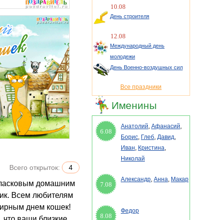
10.08
День строителя
12.08
Международный день
молодежи
День Военно-воздушных сил
Все праздники
Именины
Анатолий
,
Афанасий
,
6.08
Борис
,
Глеб
,
Давид
,
Иван
,
Кристина
,
Николай
Всего открыток:
4
Александр
,
Анна
,
Макар
7.08
ник. Всем любителям
ирным днем кошек!
Федор
8.08
, что ваши близкие