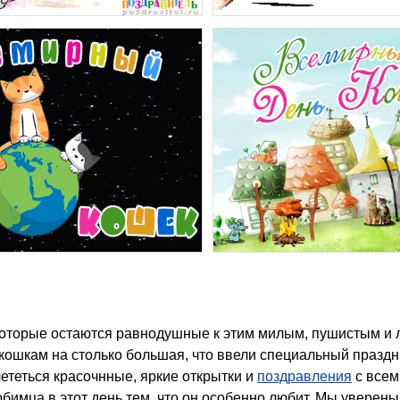
кошкам на столько большая, что ввели специальный празд
ететься красочнные, яркие открытки и
поздравления
с всем
бимца в этот день тем, что он особенно любит. Мы уверены