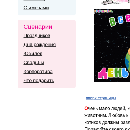
С именами
Сценарии
Праздников
Дня рождения
Юбилея
Свадьбы
Корпоратива
Что подарить
вверх страницы
Очень мало людей, которые остаются равнодушные к этим милым, пушистым и ласковым домашним
животним. Любовь к 
котиков должны разл
Порадуйте своего лю