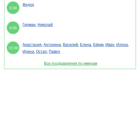
Федор
8.08
Герман
,
Николай
9.08
Анастасия
,
Антонина
,
Василий
,
Елена
,
Ефим
,
Иван
,
Илона
,
10.08
Ирина
,
Остап
,
Павел
Все поздравления по именам
Раздел "Открытки с днем информатики" © 2013-2022, 2023. Поздравления, Тосты,
Открытки, Сценарии.
Внимание! Авторские материалы! При использовании материалов активная ссылка на
сайт обязательна!
Поздравительным сайтам ЗАПРЕЩЕНО использовать материалы! Моментальная