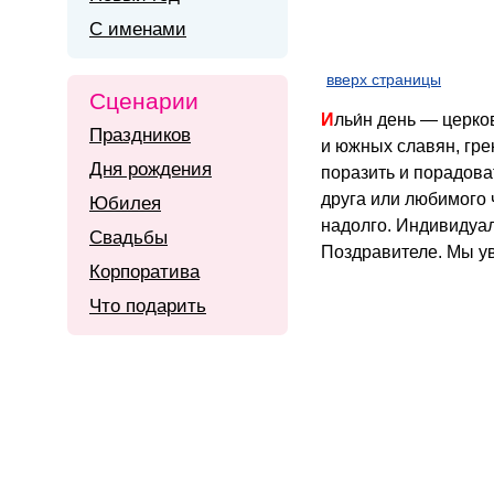
С именами
вверх страницы
Сценарии
Ильи́н день — церковный день памяти пророка Илии и традиционный народный праздник у восточных
Праздников
и южных славян, гре
Дня рождения
поразить и порадова
друга или любимого 
Юбилея
надолго. Индивидуа
Свадьбы
Поздравителе.
Мы ув
Корпоратива
Что подарить