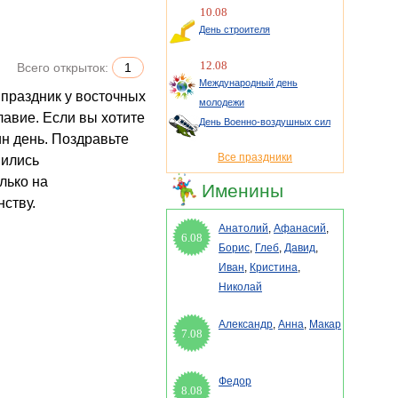
10.08
День строителя
12.08
Всего открыток:
1
Международный день
молодежи
лавие.
Е
сли вы хотите
День Военно-воздушных сил
ин день. Поздравьте
Все праздники
нились
лько на
Именины
ству.
Анатолий
,
Афанасий
,
6.08
Борис
,
Глеб
,
Давид
,
Иван
,
Кристина
,
Николай
Александр
,
Анна
,
Макар
7.08
Федор
8.08