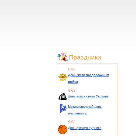
Праздники
6.08
День железнодорожных
войск
8.08
День войск связи Украины
Международный день
альпинизма
9.08
День физкультурника