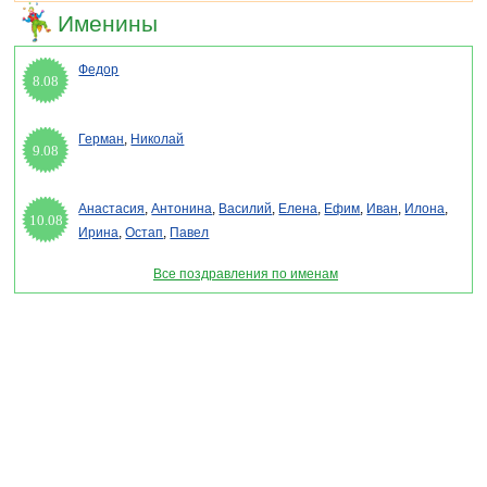
Именины
Федор
8.08
Герман
,
Николай
9.08
Анастасия
,
Антонина
,
Василий
,
Елена
,
Ефим
,
Иван
,
Илона
,
10.08
Ирина
,
Остап
,
Павел
Все поздравления по именам
Раздел "Стихи про Гришу" © 2013-2022, 2023. Поздравления, Тосты, Открытки,