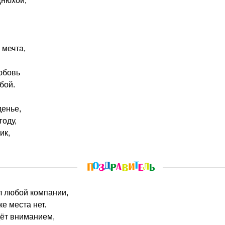
Днюхой,
 мечта,
юбовь
бой.
денье,
году,
ик,
л любой компании,
е места нет.
ёт вниманием,