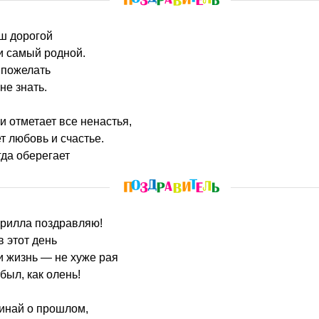
аш дорогой
 самый родной.
 пожелать
не знать.
и отметает все ненастья,
т любовь и счастье.
гда оберегает
ирилла поздравляю!
в этот день
и жизнь — не хуже рая
был, как олень!
минай о прошлом,