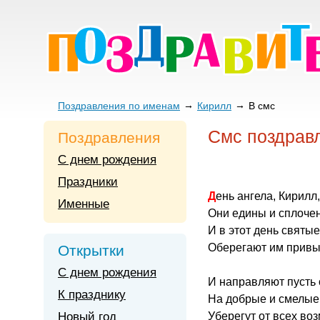
Поздравления по именам
Кирилл
В смс
Смс поздрав
Поздравления
С днем рождения
Праздники
День ангела, Кирил
Именные
Они едины и сплоче
И в этот день святые
Оберегают им привы
Открытки
С днем рождения
И направляют пусть 
К празднику
На добрые и смелые 
Новый год
Уберегут от всех во