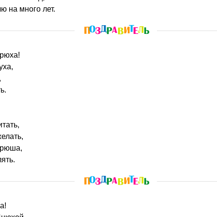
 на много лет.
ирюха!
уха,
,
ь.
итать,
желать,
ирюша,
ять.
а!