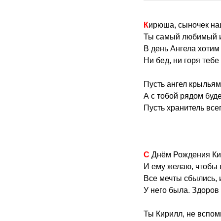
Кирюша, сыночек н
Ты самый любимый и
В день Ангела хотим
Ни бед, ни горя тебе 
Пусть ангел крыльям
А с тобой рядом буде
Пусть хранитель все
С Днём Рождения К
И ему желаю, чтобы 
Все мечты сбылись, 
У него была. Здоров 
Ты Кирилл, не вспо