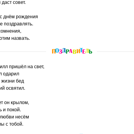
даст совет.
 с днём рождения
е поздравлять.
 сомнения,
отим назвать.
ирилл пришёл на свет,
л одарил
 жизни бед
ий освятил.
т он крылом,
 и покой.
 любви несём
ы с тобой.