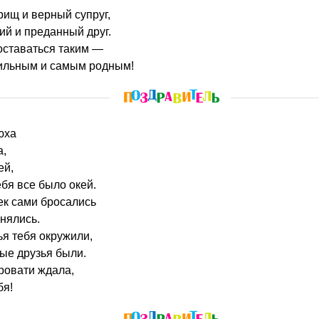
ищ и верный супруг,
ий и преданный друг.
оставаться таким —
ильным и самым родным!
юха
а,
ей,
ебя все было окей.
ек сами бросались
нялись.
ья тебя окружили,
ые друзья были.
кровати ждала,
бя!