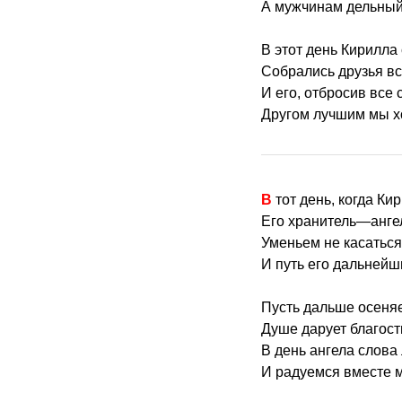
А мужчинам дельный 
В этот день Кирилла
Собрались друзья вс
И его, отбросив все
Другом лучшим мы х
В тот день, когда К
Его хранитель—анге
Уменьем не касаться
И путь его дальнейш
Пусть дальше осеняе
Душе дарует благость
В день ангела слова
И радуемся вместе м