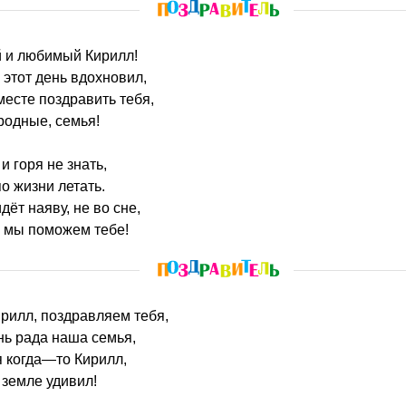
й и любимый Кирилл!
 этот день вдохновил,
есте поздравить тебя,
 родные, семья!
и горя не знать,
о жизни летать.
дёт наяву, не во сне,
м мы поможем тебе!
ирилл, поздравляем тебя,
нь рада наша семья,
я когда—то Кирилл,
 земле удивил!