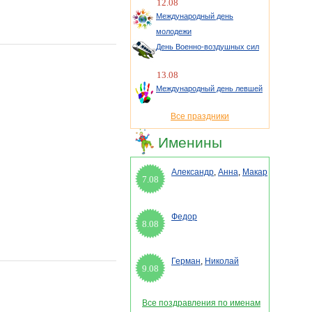
12.08
Международный день
молодежи
День Военно-воздушных сил
13.08
Международный день левшей
Все праздники
Именины
Александр
,
Анна
,
Макар
7.08
Федор
8.08
Герман
,
Николай
9.08
Все поздравления по именам