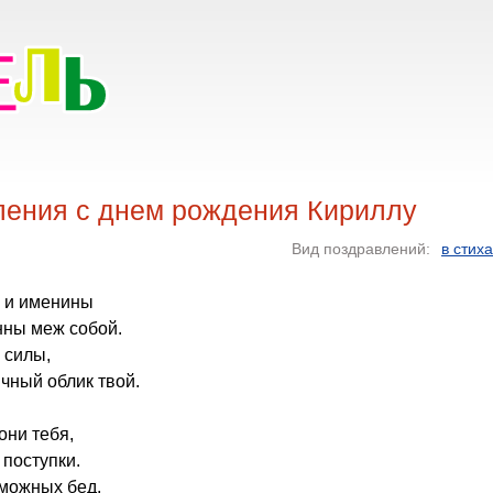
ления с днем рождения Кириллу
Вид поздравлений:
в стих
л, и именины
нны меж собой.
 силы,
чный облик твой.
они тебя,
поступки.
зможных бед,