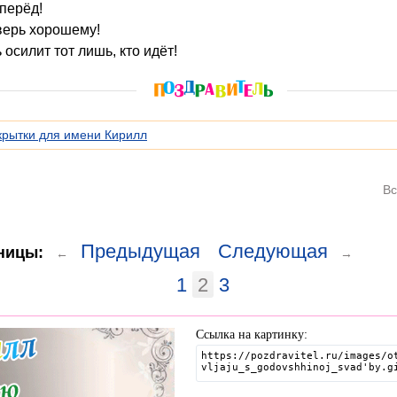
перёд!
верь хорошему!
 осилит тот лишь, кто идёт!
крытки для имени Кирилл
Вс
Предыдущая
Следующая
ницы:
←
→
1
2
3
Ссылка на картинку: