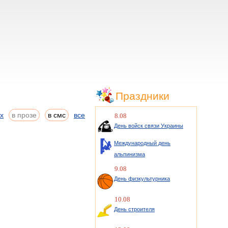
Праздники
ах
в прозе
в смс
все
8.08
День войск связи Украины
Международный день
альпинизма
9.08
День физкультурника
10.08
День строителя