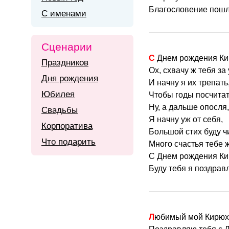
Благословение пошлю
С именами
Сценарии
С Днем рождения К
Праздников
Ох, схвачу ж тебя за 
Дня рождения
И начну я их трепать
Юбилея
Чтобы годы посчитат
Ну, а дальше опосля,
Свадьбы
Я начну уж от себя,
Корпоратива
Большой стих буду ч
Что подарить
Много счастья тебе 
С Днем рождения К
Буду тебя я поздравл
Любимый мой Кирюх