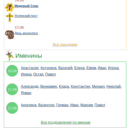
14.08
Медовый Спас
Успенский пост
15.08
День археолога
Все праздники
Именины
Анастасия
,
Антонина
,
Василий
,
Елена
,
Ефим
,
Иван
,
Илона
,
10.08
Ирина
,
Остап
,
Павел
Александр
,
Вениамин
,
Клара
,
Константин
,
Михаил
,
Николай
,
11.08
Роман
Ангелина
,
Валентин
,
Герман
,
Иван
,
Максим
,
Павел
12.08
Все поздравления по именам