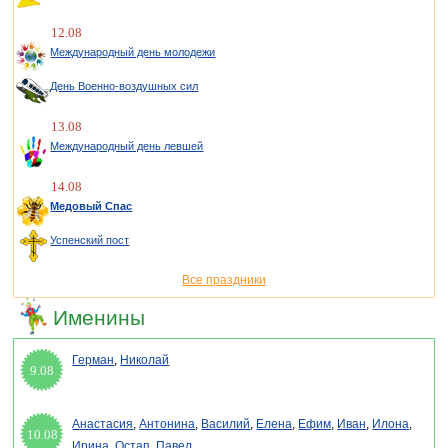
12.08
Международный день молодежи
День Военно-воздушных сил
13.08
Международный день левшей
14.08
Медовый Спас
Успенский пост
Все праздники
Именины
Герман
,
Николай
9.08
Анастасия
,
Антонина
,
Василий
,
Елена
,
Ефим
,
Иван
,
Илона
,
10.08
Ирина
,
Остап
,
Павел