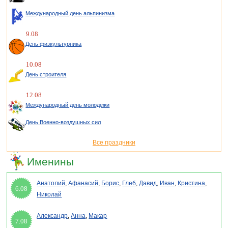
Международный день альпинизма
9.08
День физкультурника
10.08
День строителя
12.08
Международный день молодежи
День Военно-воздушных сил
Все праздники
Именины
Анатолий
,
Афанасий
,
Борис
,
Глеб
,
Давид
,
Иван
,
Кристина
,
6.08
Николай
Александр
,
Анна
,
Макар
7.08